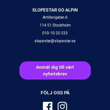
Val Thorens från 8.395 kr.
St. Anton från 11.245 kr.
SLOPESTAR GO ALPIN
Zell am See från 6.295 kr.
Artillerigatan 6
Canazei från 7.195 kr.
114 51 Stockholm
Livigno från 5.595 kr.
Ponte di Legno från 7.395 kr.
010-10 20 333
Alleghe från 8.545 kr.
slopestar@slopestar.se
Bad Gastein från 6.295 kr.
Sauze dOulx från 6.145 kr.
Arabba från 11.045 kr.
La Thuile från 7.045 kr.
Cervinia från 8.245 kr.
Anmäl dig till vårt
Passo Tonale från 5.895 kr.
nyhetsbrev
Bad Hofgastein från 8.595 kr.
Saalbach från 9.445 kr.
Sölden från 12.995 kr.
Champoluc från 5.945 kr.
FÖLJ OSS PÅ
Sestriere från 6.945 kr.
Ischgl från 11.295 kr.
Wagrain från 7.095 kr.