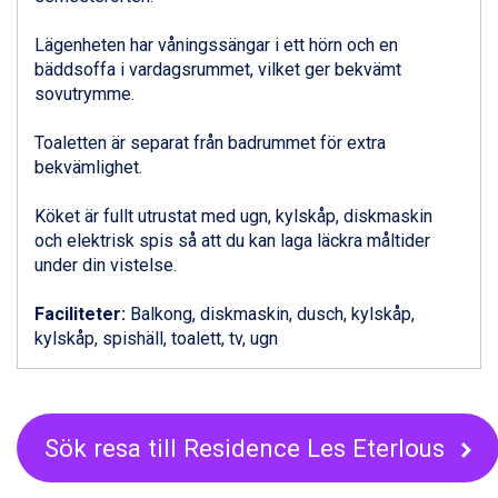
Livigno från 5.595 kr.
Lägenheten har våningssängar i ett hörn och en
Ponte di Legno från 7.395 kr.
bäddsoffa i vardagsrummet, vilket ger bekvämt
Alleghe från 8.545 kr.
sovutrymme.
Bad Gastein från 6.295 kr.
Sauze dOulx från 6.145 kr.
Toaletten är separat från badrummet för extra
Arabba från 11.045 kr.
bekvämlighet.
La Thuile från 7.045 kr.
Cervinia från 8.245 kr.
Köket är fullt utrustat med ugn, kylskåp, diskmaskin
Passo Tonale från 5.895 kr.
och elektrisk spis så att du kan laga läckra måltider
Bad Hofgastein från 8.595 kr.
under din vistelse.
Saalbach från 9.445 kr.
Sölden från 12.995 kr.
Faciliteter:
Balkong, diskmaskin, dusch, kylskåp,
Champoluc från 5.945 kr.
kylskåp, spishäll, toalett, tv, ugn
Sestriere från 6.945 kr.
Ischgl från 11.295 kr.
Wagrain från 7.095 kr.
Fieberbrunn från 9.645 kr.
Val Thorens från 8.395 kr.
Sök resa till Residence Les Eterlous
St. Anton från 11.245 kr.
Zell am See från 6.295 kr.