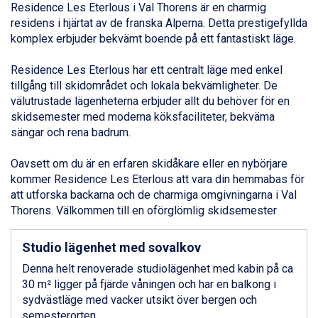
Livigno från 5.595 kr.
Residence Les Eterlous i
Val Thorens
är en charmig
Ponte di Legno från 7.395 kr.
residens i hjärtat av de franska Alperna. Detta prestigefyllda
Alleghe från 8.545 kr.
komplex erbjuder bekvämt boende på ett fantastiskt läge.
Bad Gastein från 6.295 kr.
Sauze dOulx från 6.145 kr.
Residence Les Eterlous har ett centralt läge med enkel
Arabba från 11.045 kr.
tillgång till skidområdet och lokala bekvämligheter. De
La Thuile från 7.045 kr.
välutrustade lägenheterna erbjuder allt du behöver för en
Cervinia från 8.245 kr.
skidsemester med moderna köksfaciliteter, bekväma
Passo Tonale från 5.895 kr.
sängar och rena badrum.
Bad Hofgastein från 8.595 kr.
Saalbach från 9.445 kr.
Oavsett om du är en erfaren skidåkare eller en nybörjare
Sölden från 12.995 kr.
kommer Residence Les Eterlous att vara din hemmabas för
Champoluc från 5.945 kr.
att utforska backarna och de charmiga omgivningarna i Val
Sestriere från 6.945 kr.
Thorens. Välkommen till en oförglömlig skidsemester
Ischgl från 11.295 kr.
Wagrain från 7.095 kr.
Studio lägenhet med sovalkov
Fieberbrunn från 9.645 kr.
Denna helt renoverade studiolägenhet med kabin på ca
Val Thorens från 8.395 kr.
30 m² ligger på fjärde våningen och har en balkong i
St. Anton från 11.245 kr.
sydvästläge med vacker utsikt över bergen och
Zell am See från 6.295 kr.
semesterorten.
Canazei från 7.195 kr.