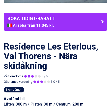
BOKA TIDIGT-RABATT
Arabba från 11.045 kr.
La Thuile från 7.045 kr.
Cervinia från 8.245 kr.
Passo Tonale från 5.895 kr.
Residence Les Eterlous,
Bad Hofgastein från 8.595 kr.
Saalbach från 9.445 kr.
Val Thorens - Nära
Sölden från 12.995 kr.
skidåkning
Champoluc från 5.945 kr.
Sestriere från 6.945 kr.
Ischgl från 11.295 kr.
Vårt omdöme
3
/ 5
Wagrain från 7.095 kr.
Gästernes vurdering
3,0
/ 5
Fieberbrunn från 9.645 kr.
1 omdömen
Val Thorens från 8.395 kr.
St. Anton från 11.245 kr.
Avstånd till
Zell am See från 6.295 kr.
Liften:
300 m
/ Pisten:
30 m
/ Centrum:
200 m
Canazei från 7.195 kr.