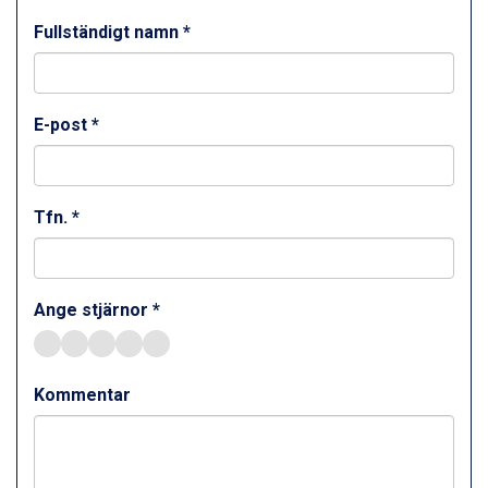
St. Anton från 11.245 kr.
Fullständigt namn *
Zell am See från 6.295 kr.
Canazei från 7.195 kr.
Livigno från 5.595 kr.
Ponte di Legno från 7.395 kr.
E-post *
Alleghe från 8.545 kr.
Bad Gastein från 6.295 kr.
Sauze dOulx från 6.145 kr.
Arabba från 11.045 kr.
Tfn. *
La Thuile från 7.045 kr.
Cervinia från 8.245 kr.
Passo Tonale från 5.895 kr.
Bad Hofgastein från 8.595 kr.
Ange stjärnor *
Saalbach från 9.445 kr.
Sölden från 12.995 kr.
Champoluc från 5.945 kr.
Kommentar
Sestriere från 6.945 kr.
Ischgl från 11.295 kr.
Wagrain från 7.095 kr.
Fieberbrunn från 9.645 kr.