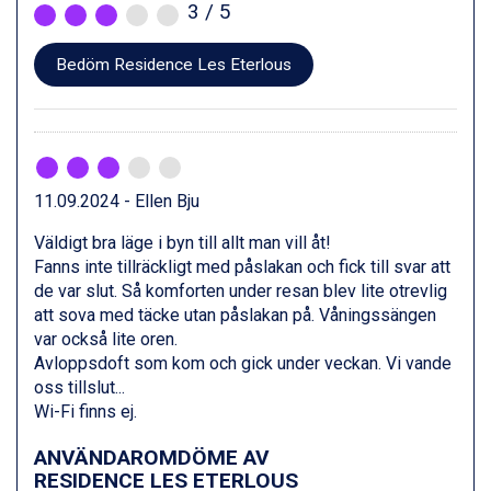
3
/ 5
Zell am See från 6.295 kr.
Canazei från 7.195 kr.
Bedöm Residence Les Eterlous
Livigno från 5.595 kr.
Ponte di Legno från 7.395 kr.
Alleghe från 8.545 kr.
Bad Gastein från 6.295 kr.
Sauze dOulx från 6.145 kr.
Arabba från 11.045 kr.
11.09.2024 - Ellen Bju
La Thuile från 7.045 kr.
Cervinia från 8.245 kr.
Väldigt bra läge i byn till allt man vill åt!
Passo Tonale från 5.895 kr.
Fanns inte tillräckligt med påslakan och fick till svar att
Bad Hofgastein från 8.595 kr.
de var slut. Så komforten under resan blev lite otrevlig
Saalbach från 9.445 kr.
att sova med täcke utan påslakan på. Våningssängen
Sölden från 12.995 kr.
var också lite oren.
Champoluc från 5.945 kr.
Avloppsdoft som kom och gick under veckan. Vi vande
Sestriere från 6.945 kr.
oss tillslut...
Ischgl från 11.295 kr.
Wi-Fi finns ej.
Wagrain från 7.095 kr.
Fieberbrunn från 9.645 kr.
ANVÄNDAROMDÖME AV
RESIDENCE LES ETERLOUS
Val Thorens från 8.395 kr.