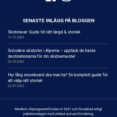
Fieberbrunn från 9.645 kr.
Val Thorens från 8.395 kr.
St. Anton från 11.245 kr.
Zell am See från 6.295 kr.
SENASTE INLÄGG PÅ BLOGGEN
Canazei från 7.195 kr.
Livigno från 5.595 kr.
Skidstavar: Guide till rätt längd & storlek
Ponte di Legno från 7.395 kr.
17.12.2025
Alleghe från 8.545 kr.
Bad Gastein från 6.295 kr.
Snösäkra skidorter i Alperna – upptäck de bästa
Sauze dOulx från 6.145 kr.
destinationerna för din skidsemester
Arabba från 11.045 kr.
20.10.2025
La Thuile från 7.045 kr.
Cervinia från 8.245 kr.
Hur lång snowboard ska man ha? En komplett guide för
Passo Tonale från 5.895 kr.
att välja rätt storlek
Bad Hofgastein från 8.595 kr.
23.07.2025
Saalbach från 9.445 kr.
Sölden från 12.995 kr.
Champoluc från 5.945 kr.
Sestriere från 6.945 kr.
Medlem i Rejsegarantifonden nr 3351 och försäkrad enligt
Ischgl från 11.295 kr.
paketreselagen med utökad ansvarsförsäkring.