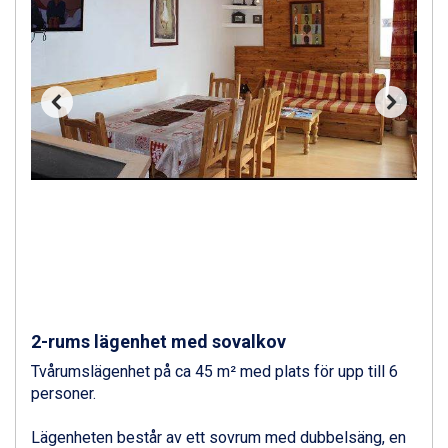
Ischgl från 11.295 kr.
Wagrain från 7.095 kr.
Fieberbrunn från 9.645 kr.
Val Thorens från 8.395 kr.
St. Anton från 11.245 kr.
Zell am See från 6.295 kr.
Canazei från 7.195 kr.
Livigno från 5.595 kr.
Ponte di Legno från 7.395 kr.
Sauze dOulx från 6.145 kr.
Alleghe från 8.545 kr.
Bad Gastein från 6.295 kr.
Arabba från 11.045 kr.
La Thuile från 7.045 kr.
Cervinia från 8.245 kr.
Sölden från 12.995 kr.
2-rums lägenhet med sovalkov
Passo Tonale från 5.895 kr.
Tvårumslägenhet på ca 45 m² med plats för upp till 6
Bad Hofgastein från 8.595 kr.
personer.
Saalbach från 9.445 kr.
Champoluc från 5.945 kr.
Lägenheten består av ett sovrum med dubbelsäng, en