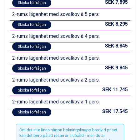
SEK 7.895
Skicka förfrågan
Saalbach från 9.445 kr.
Champoluc från 5.945 kr.
2-rums lägenhet med sovalkov à 5 pers.
Sestriere från 6.945 kr.
SEK 8.295
Ischgl från 11.295 kr.
Skicka förfrågan
Wagrain från 7.095 kr.
2-rums lägenhet med sovalkov à 4 pers.
Fieberbrunn från 9.645 kr.
Val Thorens från 8.395 kr.
SEK 8.845
Skicka förfrågan
St. Anton från 11.245 kr.
2-rums lägenhet med sovalkov à 3 pers.
Zell am See från 6.295 kr.
Canazei från 7.195 kr.
SEK 9.845
Skicka förfrågan
Livigno från 5.595 kr.
Ponte di Legno från 7.395 kr.
2-rums lägenhet med sovalkov à 2 pers.
Sauze dOulx från 6.145 kr.
SEK 11.745
Skicka förfrågan
Alleghe från 8.545 kr.
Bad Gastein från 6.295 kr.
2-rums lägenhet med sovalkov à 1 pers.
Arabba från 11.045 kr.
SEK 17.545
Skicka förfrågan
La Thuile från 7.045 kr.
Cervinia från 8.245 kr.
Sölden från 12.995 kr.
Om det inte finns någon bokningsknapp bredvid priset
Passo Tonale från 5.895 kr.
kan det bero på att resan är slutsåld - men du är