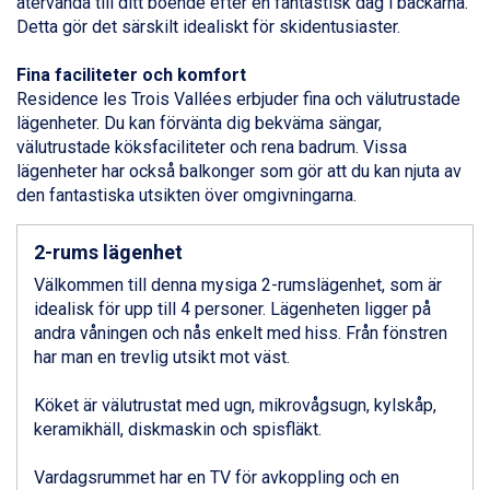
Wagrain från 7.095 kr.
återvända till ditt boende efter en fantastisk dag i backarna.
Fieberbrunn från 9.645 kr.
Detta gör det särskilt idealiskt för skidentusiaster.
Val Thorens från 8.395 kr.
St. Anton från 11.245 kr.
Fina faciliteter och komfort
Zell am See från 6.295 kr.
Residence les Trois Vallées erbjuder fina och välutrustade
Canazei från 7.195 kr.
lägenheter. Du kan förvänta dig bekväma sängar,
Livigno från 5.595 kr.
välutrustade köksfaciliteter och rena badrum. Vissa
Ponte di Legno från 7.395 kr.
lägenheter har också balkonger som gör att du kan njuta av
Sauze dOulx från 6.145 kr.
den fantastiska utsikten över omgivningarna.
Alleghe från 8.545 kr.
Bad Gastein från 6.295 kr.
2-rums lägenhet
Arabba från 11.045 kr.
Välkommen till denna mysiga 2-rumslägenhet, som är
La Thuile från 7.045 kr.
idealisk för upp till 4 personer. Lägenheten ligger på
Cervinia från 8.245 kr.
andra våningen och nås enkelt med hiss. Från fönstren
Sölden från 12.995 kr.
har man en trevlig utsikt mot väst.
Passo Tonale från 5.895 kr.
Bad Hofgastein från 8.595 kr.
Köket är välutrustat med ugn, mikrovågsugn, kylskåp,
Saalbach från 9.445 kr.
keramikhäll, diskmaskin och spisfläkt.
Champoluc från 5.945 kr.
Sestriere från 6.945 kr.
Vardagsrummet har en TV för avkoppling och en
Ischgl från 11.295 kr.