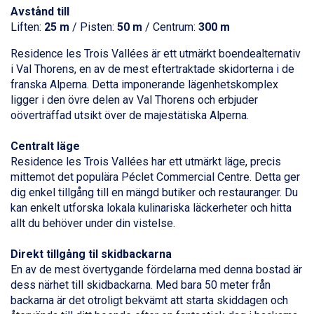
Fieberbrunn från 9.645 kr.
Avstånd till
Val Thorens från 8.395 kr.
Liften:
25 m
/ Pisten:
50 m
/ Centrum:
300 m
St. Anton från 11.245 kr.
Zell am See från 6.295 kr.
Residence les Trois Vallées är ett utmärkt boendealternativ
Canazei från 7.195 kr.
i
Val Thorens
, en av de mest eftertraktade skidorterna i de
Livigno från 5.595 kr.
franska Alperna. Detta imponerande lägenhetskomplex
Ponte di Legno från 7.395 kr.
ligger i den övre delen av Val Thorens och erbjuder
Sauze dOulx från 6.145 kr.
oöverträffad utsikt över de majestätiska Alperna.
Alleghe från 8.545 kr.
Bad Gastein från 6.295 kr.
Centralt läge
Arabba från 11.045 kr.
Residence les Trois Vallées har ett utmärkt läge, precis
La Thuile från 7.045 kr.
mittemot det populära Péclet Commercial Centre. Detta ger
Cervinia från 8.245 kr.
dig enkel tillgång till en mängd butiker och restauranger. Du
Sölden från 12.995 kr.
kan enkelt utforska lokala kulinariska läckerheter och hitta
Passo Tonale från 5.895 kr.
allt du behöver under din vistelse.
Bad Hofgastein från 8.595 kr.
Saalbach från 9.445 kr.
Direkt tillgång til skidbackarna
Champoluc från 5.945 kr.
En av de mest övertygande fördelarna med denna bostad är
Sestriere från 6.945 kr.
dess närhet till skidbackarna. Med bara 50 meter från
Ischgl från 11.295 kr.
backarna är det otroligt bekvämt att starta skiddagen och