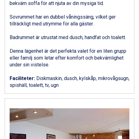
bekväm soffa för att njuta av din mysiga tid.
Wagrain från 7.095 kr.
Fieberbrunn från 9.645 kr.
Sovrummet har en dubbel våningssäng, vilket ger
Val Thorens från 8.395 kr.
tillräckligt med utrymme för alla gäster.
St. Anton från 11.245 kr.
Zell am See från 6.295 kr.
Badrummet är utrustat med dusch, handfat och toalett.
Canazei från 7.195 kr.
Livigno från 5.595 kr.
Denna lägenhet är det perfekta valet för en liten grupp
Ponte di Legno från 7.395 kr.
eller familj som letar efter komfort och bekvämlighet
Sauze dOulx från 6.145 kr.
under sin vistelse.
Alleghe från 8.545 kr.
Bad Gastein från 6.295 kr.
Faciliteter:
Diskmaskin, dusch, kylskåp, mikrovågsugn,
Arabba från 11.045 kr.
spishäll, toalett, tv, ugn
La Thuile från 7.045 kr.
Cervinia från 8.245 kr.
Sölden från 12.995 kr.
Passo Tonale från 5.895 kr.
Bad Hofgastein från 8.595 kr.
Saalbach från 9.445 kr.
Champoluc från 5.945 kr.
Sestriere från 6.945 kr.