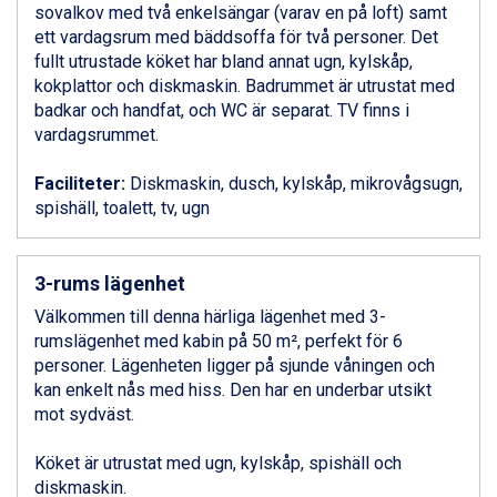
Sestriere från 6.945 kr.
sovalkov med två enkelsängar (varav en på loft) samt
Ischgl från 11.295 kr.
ett vardagsrum med bäddsoffa för två personer. Det
Wagrain från 7.095 kr.
fullt utrustade köket har bland annat ugn, kylskåp,
Fieberbrunn från 9.645 kr.
kokplattor och diskmaskin. Badrummet är utrustat med
Val Thorens från 8.395 kr.
badkar och handfat, och WC är separat. TV finns i
St. Anton från 11.245 kr.
vardagsrummet.
Zell am See från 6.295 kr.
Canazei från 7.195 kr.
Faciliteter:
Diskmaskin, dusch, kylskåp, mikrovågsugn,
Livigno från 5.595 kr.
spishäll, toalett, tv, ugn
Ponte di Legno från 7.395 kr.
Sauze dOulx från 6.145 kr.
Alleghe från 8.545 kr.
3-rums lägenhet
Bad Gastein från 6.295 kr.
Välkommen till denna härliga lägenhet med 3-
Arabba från 11.045 kr.
rumslägenhet med kabin på 50 m², perfekt för 6
La Thuile från 7.045 kr.
personer. Lägenheten ligger på sjunde våningen och
Cervinia från 8.245 kr.
kan enkelt nås med hiss. Den har en underbar utsikt
Sölden från 12.995 kr.
mot sydväst.
Passo Tonale från 5.895 kr.
Bad Hofgastein från 8.595 kr.
Köket är utrustat med ugn, kylskåp, spishäll och
Saalbach från 9.445 kr.
diskmaskin.
Champoluc från 5.945 kr.