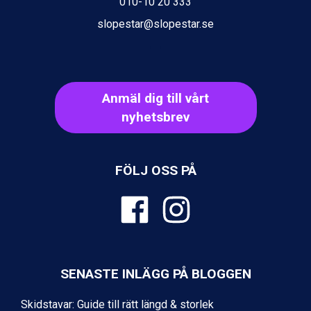
010-10 20 333
Sölden från 12.995 kr.
slopestar@slopestar.se
Passo Tonale från 5.895 kr.
Bad Hofgastein från 8.595 kr.
Saalbach från 9.445 kr.
Champoluc från 5.945 kr.
Sestriere från 6.945 kr.
Anmäl dig till vårt
Ischgl från 11.295 kr.
nyhetsbrev
Wagrain från 7.095 kr.
Fieberbrunn från 9.645 kr.
Val Thorens från 8.395 kr.
St. Anton från 11.245 kr.
FÖLJ OSS PÅ
Zell am See från 6.295 kr.
Canazei från 7.195 kr.
Livigno från 5.595 kr.
Ponte di Legno från 7.395 kr.
Sauze dOulx från 6.145 kr.
Alleghe från 8.545 kr.
Bad Gastein från 6.295 kr.
SENASTE INLÄGG PÅ BLOGGEN
Arabba från 11.045 kr.
La Thuile från 7.045 kr.
Skidstavar: Guide till rätt längd & storlek