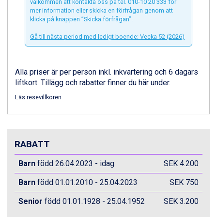
Bad Hofgastein från 8.595 kr.
välkommen att kontakta oss på tel. 010-10 20 333 för
mer information eller skicka en förfrågan genom att
Saalbach från 9.445 kr.
klicka på knappen ”Skicka förfrågan”.
Champoluc från 5.945 kr.
Sestriere från 6.945 kr.
Gå till nästa period med ledigt boende: Vecka 52 (2026)
Ischgl från 11.295 kr.
Wagrain från 7.095 kr.
Fieberbrunn från 9.645 kr.
Alla priser är per person inkl. inkvartering och 6 dagars
Val Thorens från 8.395 kr.
liftkort. Tillägg och rabatter finner du här under.
St. Anton från 11.245 kr.
Zell am See från 6.295 kr.
Läs resevillkoren
Canazei från 7.195 kr.
Livigno från 5.595 kr.
Ponte di Legno från 7.395 kr.
Sauze dOulx från 6.145 kr.
RABATT
Alleghe från 8.545 kr.
Bad Gastein från 6.295 kr.
Barn
född 26.04.2023 - idag
SEK 4.200
Arabba från 11.045 kr.
Barn
född 01.01.2010 - 25.04.2023
SEK 750
La Thuile från 7.045 kr.
Cervinia från 8.245 kr.
Senior
född 01.01.1928 - 25.04.1952
SEK 3.200
Sölden från 12.995 kr.
Passo Tonale från 5.895 kr.