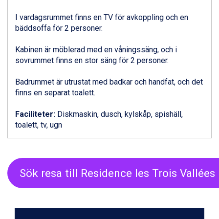
Sestriere från 6.945 kr.
I vardagsrummet finns en TV för avkoppling och en
Ischgl från 11.295 kr.
bäddsoffa för 2 personer.
Wagrain från 7.095 kr.
Fieberbrunn från 9.645 kr.
Kabinen är möblerad med en våningssäng, och i
Val Thorens från 8.395 kr.
sovrummet finns en stor säng för 2 personer.
St. Anton från 11.245 kr.
Zell am See från 6.295 kr.
Badrummet är utrustat med badkar och handfat, och det
Canazei från 7.195 kr.
finns en separat toalett.
Livigno från 5.595 kr.
Ponte di Legno från 7.395 kr.
Faciliteter:
Diskmaskin, dusch, kylskåp, spishäll,
Sauze dOulx från 6.145 kr.
toalett, tv, ugn
Alleghe från 8.545 kr.
Bad Gastein från 6.295 kr.
Arabba från 11.045 kr.
La Thuile från 7.045 kr.
Cervinia från 8.245 kr.
Sök resa till Residence les Trois Vallées
Sölden från 12.995 kr.
Passo Tonale från 5.895 kr.
Bad Hofgastein från 8.595 kr.
Saalbach från 9.445 kr.