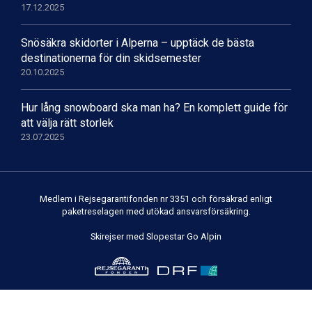
Cervinia från 8.245 kr.
17.12.2025
Sölden från 12.995 kr.
Passo Tonale från 5.895 kr.
Snösäkra skidorter i Alperna – upptäck de bästa
Bad Hofgastein från 8.595 kr.
destinationerna för din skidsemester
Saalbach från 9.445 kr.
20.10.2025
Champoluc från 5.945 kr.
Sestriere från 6.945 kr.
Hur lång snowboard ska man ha? En komplett guide för
Ischgl från 11.295 kr.
att välja rätt storlek
Wagrain från 7.095 kr.
23.07.2025
Fieberbrunn från 9.645 kr.
Val Thorens från 8.395 kr.
St. Anton från 11.245 kr.
Zell am See från 6.295 kr.
Medlem i Rejsegarantifonden nr 3351 och försäkrad enligt
Canazei från 7.195 kr.
paketreselagen med utökad ansvarsförsäkring.
Livigno från 5.595 kr.
Ponte di Legno från 7.395 kr.
Skirejser med Slopestar Go Alpin
Sauze dOulx från 6.145 kr.
Alleghe från 8.545 kr.
Bad Gastein från 6.295 kr.
Arabba från 11.045 kr.