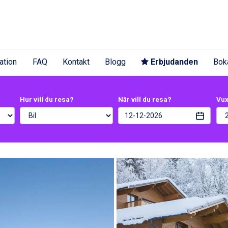
ation
FAQ
Kontakt
Blogg
Erbjudanden
Bok
Hur vill du resa?
När vill du resa?
Vu