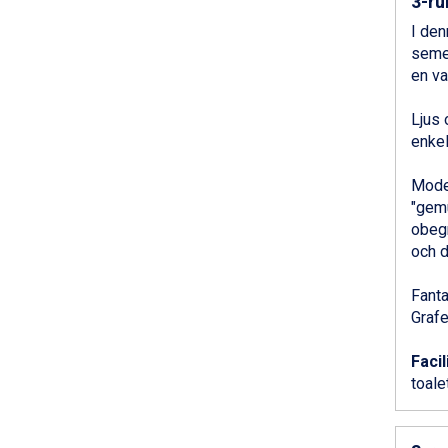
3-ru
Bad Hofgastein från 8.595 kr.
I den
Passo Tonale från 5.895 kr.
semes
Saalbach från 9.445 kr.
en va
Sölden från 12.995 kr.
Champoluc från 5.945 kr.
Ljus
Sestriere från 6.945 kr.
enkel
Wagrain från 7.095 kr.
Fieberbrunn från 9.645 kr.
Moder
Ischgl från 11.295 kr.
"gemü
Val Thorens från 8.395 kr.
obegr
St. Anton från 11.245 kr.
och d
Zell am See från 6.295 kr.
Canazei från 7.195 kr.
Fanta
Livigno från 5.595 kr.
Grafe
Ponte di Legno från 7.395 kr.
Sauze dOulx från 6.145 kr.
Facil
Alleghe från 8.545 kr.
toalet
Bad Gastein från 6.295 kr.
Arabba från 11.045 kr.
La Thuile från 7.045 kr.