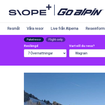
Resmål
Våra resor
Live från Alperna
Reseinform
Paketresor
Flight-only
Reslängd
Vart vill du resa?