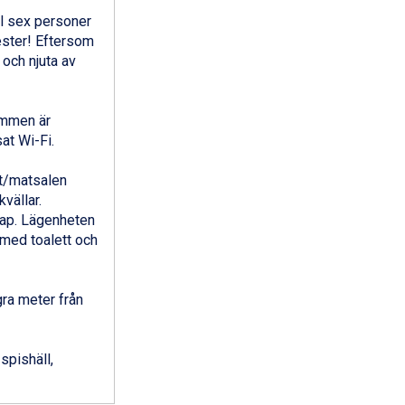
ll sex personer
ester! Eftersom
 och njuta av
ummen är
at Wi-Fi.
et/matsalen
vällar.
kap. Lägenheten
 med toalett och
gra meter från
spishäll,