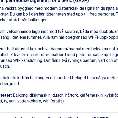
m. penthouse lägenhet för 5 pers. (GA2P)
na vackra byggnad med modern österrikisk design kan du njuta av
ter. Du kan bo i den här lägenheten med upp till fyra personer. 
cker utsikt från balkongen.
 och välkomnande lägenhet med två sovrum, båda med dubbelsä
säng i det ena rummet. Alla rum har obegränsad Wi-Fi-uppkoppli
nt fullt utrustat kök och vardagsrum/matsal med bekväma soffo
tliche" kvällar och ett stort matbord med plats för sällskap. Lä
änsad WIFI-anslutning. Det finns två rymliga badrum, vart och et
usch.
stisk utsikt från balkongen och perfekt beläget bara några meter
nbergs lift.
iteter:
Balkong, diskmaskin, dusch, hårtork, kaffemaskin, kylskåp,
t, tv, ugn, vattenkokare, wifi (gratis)