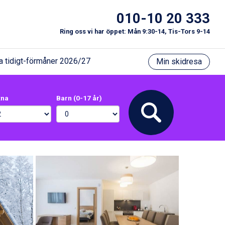
010-10 20 333
Ring oss vi har öppet: Mån 9:30-14, Tis-Tors 9-14
a tidigt-förmåner 2026/27
Min skidresa
xna
Barn (0-17 år)