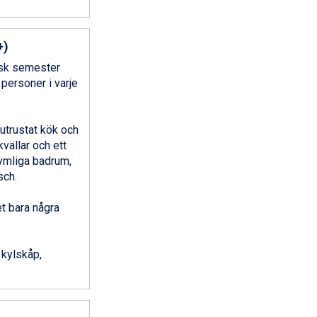
+)
tisk semester
 personer i varje
utrustat kök och
vällar och ett
rymliga badrum,
sch.
t bara några
 kylskåp,