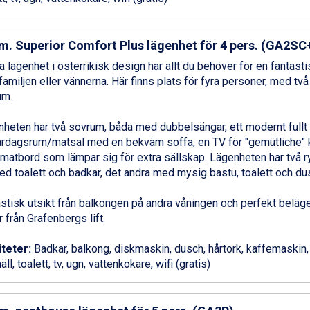
m. Superior Comfort Plus lägenhet för 4 pers. (GA2SC
 lägenhet i österrikisk design har allt du behöver för en fantas
amiljen eller vännerna. Här finns plats för fyra personer, med två
um.
heten har två sovrum, båda med dubbelsängar, ett modernt fullt 
ardagsrum/matsal med en bekväm soffa, en TV för "gemütliche" k
 matbord som lämpar sig för extra sällskap. Lägenheten har två 
ed toalett och badkar, det andra med mysig bastu, toalett och du
stisk utsikt från balkongen på andra våningen och perfekt beläge
 från Grafenbergs lift.
iteter:
Badkar, balkong, diskmaskin, dusch, hårtork, kaffemaskin,
ll, toalett, tv, ugn, vattenkokare, wifi (gratis)