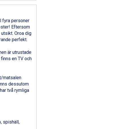
l fyra personer
ester! Eftersom
utsikt. Oroa dig
arande perfekt.
en är utrustade
finns en TV och
et/matsalen
 finns dessutom
har två rymliga
 spishäll,