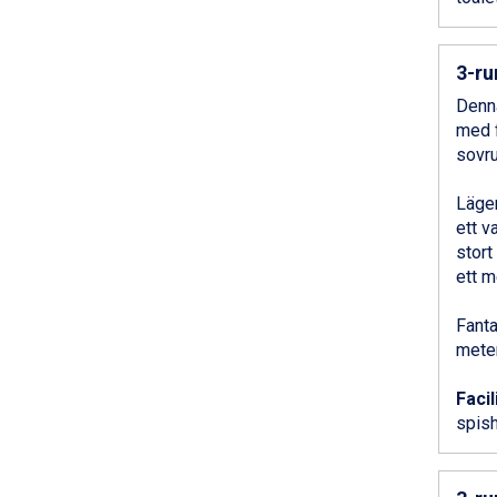
Bad Hofgastein från 8.595 kr.
Passo Tonale från 5.895 kr.
Saalbach från 9.445 kr.
3-ru
Sölden från 12.995 kr.
Champoluc från 5.945 kr.
Denna
Sestriere från 6.945 kr.
med f
Wagrain från 7.095 kr.
sovr
Fieberbrunn från 9.645 kr.
Ischgl från 11.295 kr.
Lägen
Val Thorens från 8.395 kr.
ett v
St. Anton från 11.245 kr.
stort
Zell am See från 6.295 kr.
ett m
Canazei från 7.195 kr.
Livigno från 5.595 kr.
Fanta
Ponte di Legno från 7.395 kr.
meter
Sauze dOulx från 6.145 kr.
Alleghe från 8.545 kr.
Facil
Bad Gastein från 6.295 kr.
spishä
Arabba från 11.045 kr.
La Thuile från 7.045 kr.
Cervinia från 8.245 kr.