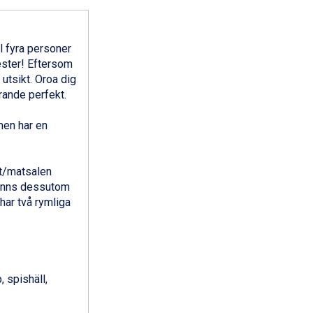
l fyra personer
ester! Eftersom
utsikt. Oroa dig
arande perfekt.
men har en
et/matsalen
 finns dessutom
har två rymliga
 spishäll,