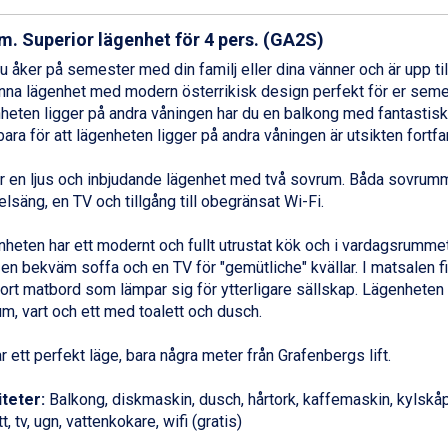
m. Superior lägenhet för 4 pers. (GA2S)
 åker på semester med din familj eller dina vänner och är upp til
nna lägenhet med modern österrikisk design perfekt för er sem
heten ligger på andra våningen har du en balkong med fantastisk 
 bara för att lägenheten ligger på andra våningen är utsikten fortf
r en ljus och inbjudande lägenhet med två sovrum. Båda sovrum
lsäng, en TV och tillgång till obegränsat Wi-Fi.
heten har ett modernt och fullt utrustat kök och i vardagsrumm
 en bekväm soffa och en TV för "gemütliche" kvällar. I matsalen
tort matbord som lämpar sig för ytterligare sällskap. Lägenheten 
m, vart och ett med toalett och dusch.
r ett perfekt läge, bara några meter från Grafenbergs lift.
iteter:
Balkong, diskmaskin, dusch, hårtork, kaffemaskin, kylskåp,
t, tv, ugn, vattenkokare, wifi (gratis)