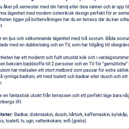
 åker på semester med din familj eller dina vänner och är upp ti
nna lägenhet med modern österrikisk design perfekt för er sem
heten ligger på bottenvåningen har du en terrass där du kan sitta
t.
r en ljus och välkomnande lägenhet med två sovrum. Båda sovr
tade med en dubbelsäng och en TV, som har tillgång till obegräns
heten har ett modernt och fullt utrustat kök och i vardagsrumm
 en bekväm bäddsoffa till 2 personer och en TV för "gemütliche" k
tom har matsalen ett stort matbord som passar för extra sälls
vå rymliga badrum, ett med toalett och badkar eller dusch och ett
.
r en fantastisk utsikt från terrassen och ett perfekt läge bara nå
nbergs lift.
iteter:
Badkar, diskmaskin, dusch, hårtork, kaffemaskin, kylskåp, 
s, toalett, tv, ugn, vattenkokare, wifi (gratis)