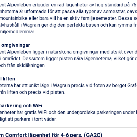
nt Alpenleben erbjuder en rad lägenheter av hög standard på 75 t
nheterna är utformade för att passa alla typer av semestrar, oav
 mountainbike eller bara vill ha en aktiv familjesemester. Dessa
lvhushåll i
Wagrain
ger dig den perfekta basen och kan rymma frå
amiljemedlemmar.
 omgivningar
nt Alpenleben ligger i natursköna omgivningar med utsikt över 
i området. Dessutom ligger pisten nära lägenheterna, vilket gör de
 och från skidåkningen.
l liften
terna har ett unikt läge i Wagrain precis vid foten av berget Gra
ån liften och precis vid pisten.
parkering och WiFi
genheter har gratis WiFi och den underjordiska parkeringen unde
igt att parkera i torrt väder.
m Comfort lägenhet för 4-6 pers. (GA2C)