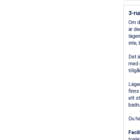
Passo Tonale från 5.895 kr.
Saalbach från 9.445 kr.
3-ru
Sölden från 12.995 kr.
Om du
Champoluc från 5.945 kr.
är de
Sestriere från 6.945 kr.
lägen
Wagrain från 7.095 kr.
inte,
Fieberbrunn från 9.645 kr.
Ischgl från 11.295 kr.
Det ä
Val Thorens från 8.395 kr.
med d
St. Anton från 11.245 kr.
tillg
Zell am See från 6.295 kr.
Canazei från 7.195 kr.
Lägen
Livigno från 5.595 kr.
finns
Ponte di Legno från 7.395 kr.
ett s
Sauze dOulx från 6.145 kr.
badru
Alleghe från 8.545 kr.
Bad Gastein från 6.295 kr.
Du ha
Arabba från 11.045 kr.
La Thuile från 7.045 kr.
Facil
Cervinia från 8.245 kr.
toalet