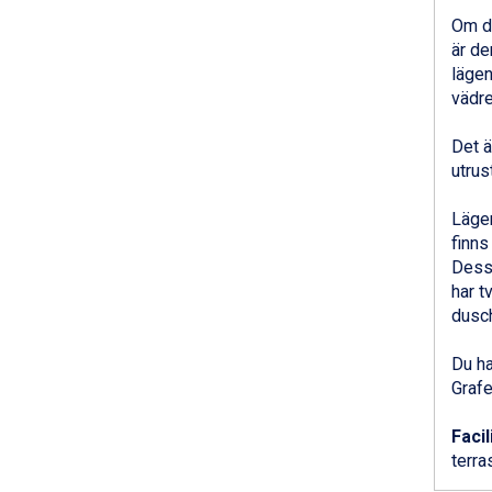
Saalbach från 9.445 kr.
Om du
Sölden från 12.995 kr.
är de
Champoluc från 5.945 kr.
lägen
Sestriere från 6.945 kr.
vädre
Wagrain från 7.095 kr.
Fieberbrunn från 9.645 kr.
Det ä
Ischgl från 11.295 kr.
utrus
Val Thorens från 8.395 kr.
St. Anton från 11.245 kr.
Lägen
Zell am See från 6.295 kr.
finns
Canazei från 7.195 kr.
Dessu
Livigno från 5.595 kr.
har t
Ponte di Legno från 7.395 kr.
dusch
Sauze dOulx från 6.145 kr.
Alleghe från 8.545 kr.
Du ha
Bad Gastein från 6.295 kr.
Grafe
Arabba från 11.045 kr.
La Thuile från 7.045 kr.
Facil
Cervinia från 8.245 kr.
terras
Bad Hofgastein från 8.595 kr.
Passo Tonale från 5.895 kr.