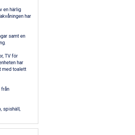
 en härlig
Takvåningen har
ngar samt en
ng.
r, TV för
genheten har
t med toalett
 från
 spishäll,