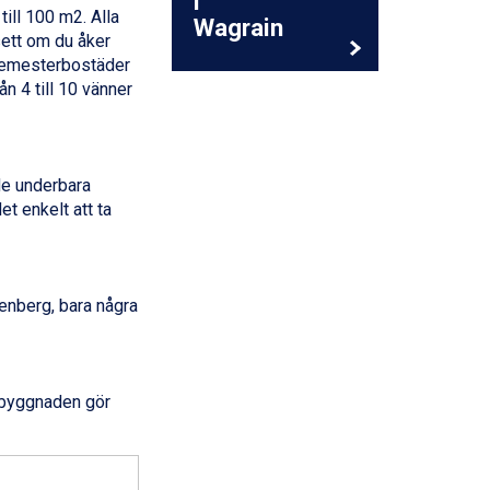
i
ill 100 m2. Alla
Wagrain
sett om du åker
 semesterbostäder
n 4 till 10 vänner
de underbara
t enkelt att ta
fenberg, bara några
r byggnaden gör