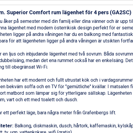
m. Superior Comfort rum lägenhet för 4 pers (GA2SC)
 åker på semester med din familj eller dina vänner och är upp til
nna lägenhet med modern österrikisk design perfekt för er sem
heten ligger på andra våningen har du en balkong med fantastisk 
 bara för att lägenheten ligger på andra våningen är utsikten fortf
r en ljus och inbjudande lägenhet med två sovrum. Båda sovrumm
ubbelsäng, medan det ena rummet också har en enkelsäng. Det 
ång till obegränsat Wi-Fi.
heten har ett modernt och fullt utrustat kök och i vardagsrumm
 en bekväm soffa och en TV för "gemütliche" kvällar. I matsalen
tort matbord som lämpar sig för ytterligare sällskap. Lägenheten 
m, vart och ett med toalett och dusch.
r ett perfekt läge, bara några meter från Grafenbergs lift.
iteter:
Balkong, diskmaskin, dusch, hårtork, kaffemaskin, kylskåp,
t, tv, ugn, vattenkokare, wifi (gratis)