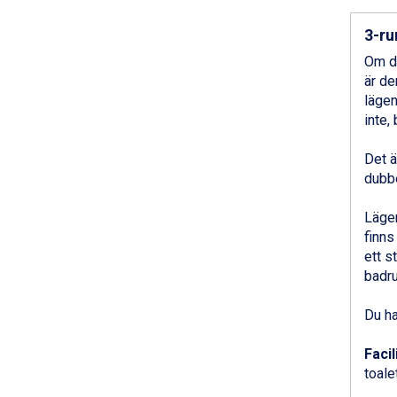
Saalbach från 9.445 kr.
3-ru
Sölden från 12.995 kr.
Champoluc från 5.945 kr.
Om du
Sestriere från 6.945 kr.
är de
Wagrain från 7.095 kr.
lägen
Fieberbrunn från 9.645 kr.
inte,
Ischgl från 11.295 kr.
Val Thorens från 8.395 kr.
Det ä
St. Anton från 11.245 kr.
dubbe
Zell am See från 6.295 kr.
Canazei från 7.195 kr.
Lägen
Livigno från 5.595 kr.
finns
Ponte di Legno från 7.395 kr.
ett s
Sauze dOulx från 6.145 kr.
badru
Alleghe från 8.545 kr.
Bad Gastein från 6.295 kr.
Du ha
Arabba från 11.045 kr.
La Thuile från 7.045 kr.
Facil
Cervinia från 8.245 kr.
toalet
Bad Hofgastein från 8.595 kr.