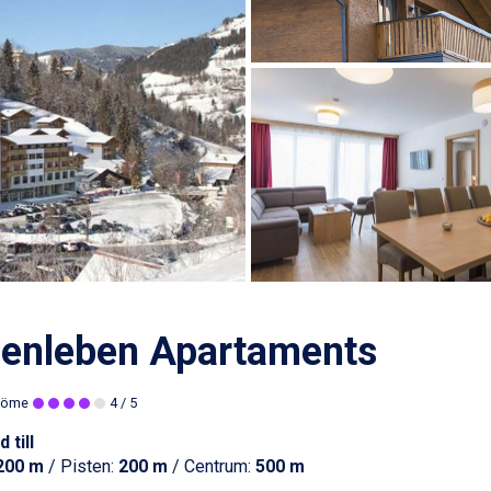
penleben Apartaments
döme
4
/ 5
 till
200 m
/ Pisten:
200 m
/ Centrum:
500 m