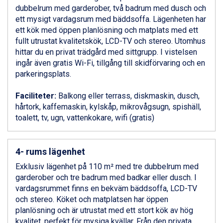
Bad Gastein från 6.295 kr.
dubbelrum med garderober, två badrum med dusch och
Sauze dOulx från 6.145 kr.
ett mysigt vardagsrum med bäddsoffa. Lägenheten har
Alleghe från 8.545 kr.
ett kök med öppen planlösning och matplats med ett
Arabba från 11.045 kr.
fullt utrustat kvalitetskök, LCD-TV och stereo. Utomhus
La Thuile från 7.045 kr.
hittar du en privat trädgård med sittgrupp. I vistelsen
Cervinia från 8.245 kr.
ingår även gratis Wi-Fi, tillgång till skidförvaring och en
Bad Hofgastein från 8.595 kr.
parkeringsplats.
Passo Tonale från 5.895 kr.
Sölden från 12.995 kr.
Faciliteter:
Balkong eller terrass, diskmaskin, dusch,
Saalbach från 9.445 kr.
hårtork, kaffemaskin, kylskåp, mikrovågsugn, spishäll,
Champoluc från 5.945 kr.
toalett, tv, ugn, vattenkokare, wifi (gratis)
Sestriere från 6.945 kr.
Wagrain från 7.095 kr.
Fieberbrunn från 9.645 kr.
4- rums lägenhet
Ischgl från 11.295 kr.
Val Thorens från 8.395 kr.
Exklusiv lägenhet på 110 m² med tre dubbelrum med
St. Anton från 11.245 kr.
garderober och tre badrum med badkar eller dusch. I
Zell am See från 6.295 kr.
vardagsrummet finns en bekväm bäddsoffa, LCD-TV
Canazei från 7.195 kr.
och stereo. Köket och matplatsen har öppen
Livigno från 5.595 kr.
planlösning och är utrustat med ett stort kök av hög
Ponte di Legno från 7.395 kr.
kvalitet, perfekt för mysiga kvällar. Från den privata