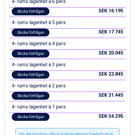
4- rums lägenhet à 6 pers.
Canazei från 7.195 kr.
Livigno från 5.595 kr.
SEK 16.195
Skicka förfrågan
Ponte di Legno från 7.395 kr.
Bad Gastein från 6.295 kr.
4- rums lägenhet à 5 pers.
Sauze dOulx från 6.145 kr.
SEK 17.745
Skicka förfrågan
Alleghe från 8.545 kr.
Arabba från 11.045 kr.
4- rums lägenhet à 4 pers.
La Thuile från 7.045 kr.
SEK 20.045
Skicka förfrågan
Cervinia från 8.245 kr.
Bad Hofgastein från 8.595 kr.
4- rums lägenhet à 3 pers.
Passo Tonale från 5.895 kr.
SEK 23.845
Sölden från 12.995 kr.
Skicka förfrågan
Saalbach från 9.445 kr.
4- rums lägenhet à 2 pers.
Champoluc från 5.945 kr.
Sestriere från 6.945 kr.
SEK 31.445
Skicka förfrågan
Wagrain från 7.095 kr.
4- rums lägenhet à 1 pers.
Fieberbrunn från 9.645 kr.
Ischgl från 11.295 kr.
SEK 54.295
Skicka förfrågan
Val Thorens från 8.395 kr.
St. Anton från 11.245 kr.
Om det inte finns någon bokningsknapp bredvid priset
Zell am See från 6.295 kr.