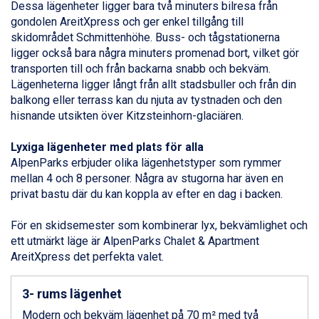
Dessa lägenheter ligger bara två minuters bilresa från
Sauze dOulx från 6.145 kr.
gondolen AreitXpress och ger enkel tillgång till
Alleghe från 8.545 kr.
skidområdet Schmittenhöhe. Buss- och tågstationerna
Arabba från 11.045 kr.
ligger också bara några minuters promenad bort, vilket gör
La Thuile från 7.045 kr.
transporten till och från backarna snabb och bekväm.
Cervinia från 8.245 kr.
Lägenheterna ligger långt från allt stadsbuller och från din
Bad Hofgastein från 8.595 kr.
balkong eller terrass kan du njuta av tystnaden och den
Passo Tonale från 5.895 kr.
hisnande utsikten över Kitzsteinhorn-glaciären.
Sölden från 12.995 kr.
Saalbach från 9.445 kr.
Lyxiga lägenheter med plats för alla
Champoluc från 5.945 kr.
AlpenParks erbjuder olika lägenhetstyper som rymmer
Sestriere från 6.945 kr.
mellan 4 och 8 personer. Några av stugorna har även en
Wagrain från 7.095 kr.
privat bastu där du kan koppla av efter en dag i backen.
Fieberbrunn från 9.645 kr.
Ischgl från 11.295 kr.
För en skidsemester som kombinerar lyx, bekvämlighet och
Val Thorens från 8.395 kr.
ett utmärkt läge är AlpenParks Chalet & Apartment
St. Anton från 11.245 kr.
AreitXpress det perfekta valet.
Zell am See från 6.295 kr.
Canazei från 7.195 kr.
Livigno från 5.595 kr.
3- rums lägenhet
Ponte di Legno från 7.395 kr.
Modern och bekväm lägenhet på 70 m² med två