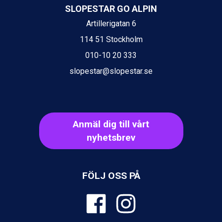
Val Thorens från 8.395 kr.
SLOPESTAR GO ALPIN
St. Anton från 11.245 kr.
Artillerigatan 6
Zell am See från 6.295 kr.
Canazei från 7.195 kr.
114 51 Stockholm
Livigno från 5.595 kr.
010-10 20 333
Ponte di Legno från 7.395 kr.
Bad Gastein från 6.295 kr.
slopestar@slopestar.se
Sauze dOulx från 6.145 kr.
Alleghe från 8.545 kr.
Arabba från 11.045 kr.
La Thuile från 7.045 kr.
Anmäl dig till vårt
Cervinia från 8.245 kr.
Bad Hofgastein från 8.595 kr.
nyhetsbrev
Passo Tonale från 5.895 kr.
Sölden från 12.995 kr.
Saalbach från 9.445 kr.
FÖLJ OSS PÅ
Champoluc från 5.945 kr.
Sestriere från 6.945 kr.
Wagrain från 7.095 kr.
Fieberbrunn från 9.645 kr.