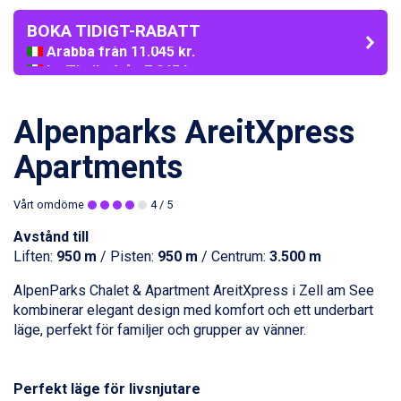
BOKA TIDIGT-RABATT
Arabba från 11.045 kr.
La Thuile från 7.045 kr.
Cervinia från 8.245 kr.
Bad Hofgastein från 8.595 kr.
Passo Tonale från 5.895 kr.
Alpenparks AreitXpress
Sölden från 12.995 kr.
Saalbach från 9.445 kr.
Apartments
Champoluc från 5.945 kr.
Sestriere från 6.945 kr.
Vårt omdöme
4
/ 5
Wagrain från 7.095 kr.
Fieberbrunn från 9.645 kr.
Avstånd till
Ischgl från 11.295 kr.
Liften:
950 m
/ Pisten:
950 m
/ Centrum:
3.500 m
Val Thorens från 8.395 kr.
AlpenParks Chalet & Apartment AreitXpress i
Zell am See
St. Anton från 11.245 kr.
kombinerar elegant design med komfort och ett underbart
Zell am See från 6.295 kr.
läge, perfekt för familjer och grupper av vänner.
Canazei från 7.195 kr.
Livigno från 5.595 kr.
Ponte di Legno från 7.395 kr.
Perfekt läge för livsnjutare
Bad Gastein från 6.295 kr.