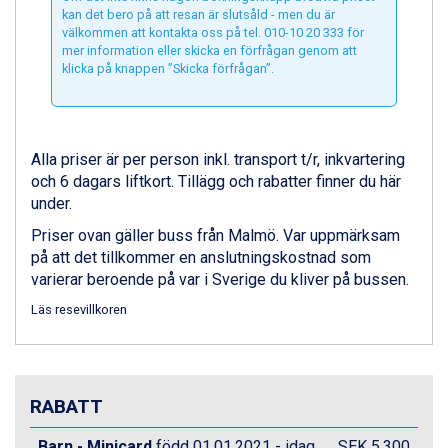
kan det bero på att resan är slutsåld - men du är
Canazei från 7.195 kr.
välkommen att kontakta oss på tel. 010-10 20 333 för
Livigno från 5.595 kr.
mer information eller skicka en förfrågan genom att
Ponte di Legno från 7.395 kr.
klicka på knappen ”Skicka förfrågan”.
Bad Gastein från 6.295 kr.
Sauze dOulx från 6.145 kr.
Alleghe från 8.545 kr.
Arabba från 11.045 kr.
Alla priser är per person inkl. transport t/r, inkvartering
La Thuile från 7.045 kr.
och 6 dagars liftkort. Tillägg och rabatter finner du här
Cervinia från 8.245 kr.
under.
Bad Hofgastein från 8.595 kr.
Priser ovan gäller buss från Malmö. Var uppmärksam
Passo Tonale från 5.895 kr.
på att det tillkommer en anslutningskostnad som
Sölden från 12.995 kr.
varierar beroende på var i Sverige du kliver på bussen.
Saalbach från 9.445 kr.
Champoluc från 5.945 kr.
Läs resevillkoren
Sestriere från 6.945 kr.
Wagrain från 7.095 kr.
Fieberbrunn från 9.645 kr.
Ischgl från 11.295 kr.
RABATT
Val Thorens från 8.395 kr.
St. Anton från 11.245 kr.
Barn - Minicard
född 01.01.2021 - idag
SEK 5.300