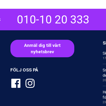
010-10 20 333
S
S
Anmäl dig till vårt
nyhetsbrev
Sk
17
FÖLJ OSS PÅ
S
d
20
H
fö
23