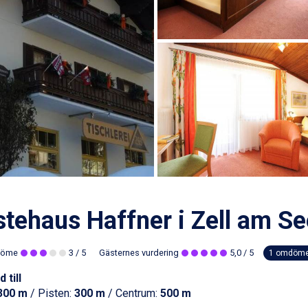
tehaus Haffner i Zell am Se
döme
3
/ 5
Gästernes vurdering
5,0
/ 5
1 omdöm
 till
300 m
/ Pisten:
300 m
/ Centrum:
500 m