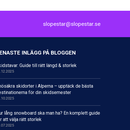
slopestar@slopestar.se
ENASTE INLÄGG PÅ BLOGGEN
idstavar: Guide till rätt längd & storlek
.12.2025
nösäkra skidorter i Alperna – upptäck de bästa
estinationerna för din skidsemester
.10.2025
ur lång snowboard ska man ha? En komplett guide
r att välja rätt storlek
.07.2025