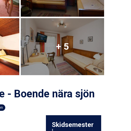
+ 5
e - Boende nära sjön
en
Skidsemester