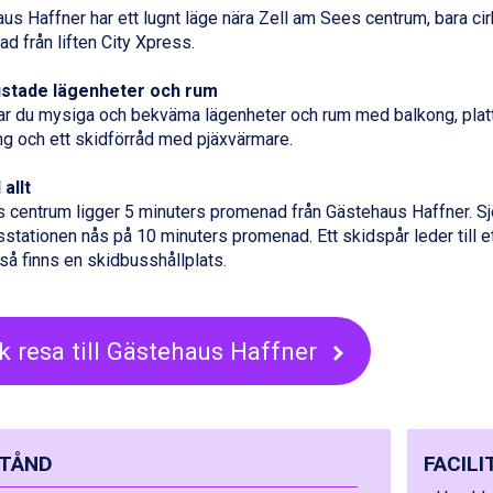
us Haffner har ett lugnt läge nära Zell am Sees centrum, bara ci
d från liften City Xpress.
ustade lägenheter och rum
tar du mysiga och bekväma lägenheter och rum med balkong, platt
ng och ett skidförråd med pjäxvärmare.
 allt
 centrum ligger 5 minuters promenad från Gästehaus Haffner. Sj
sstationen nås på 10 minuters promenad. Ett skidspår leder till et
så finns en skidbusshållplats.
k resa till Gästehaus Haffner
TÅND
FACILI