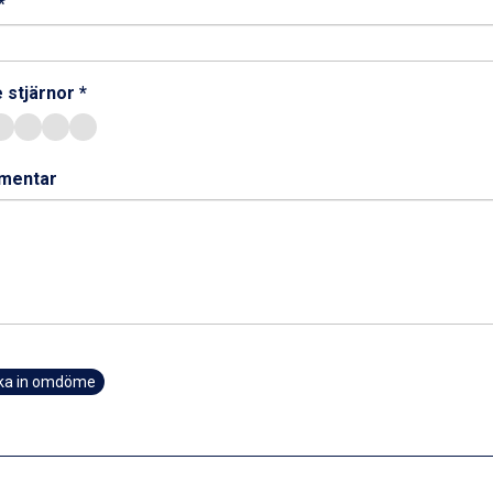
*
 stjärnor *
mentar
ka in omdöme