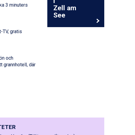
i
rka 3 minuters
Zell am
See
-TV, gratis
ön och
t grannhotell, där
TETER