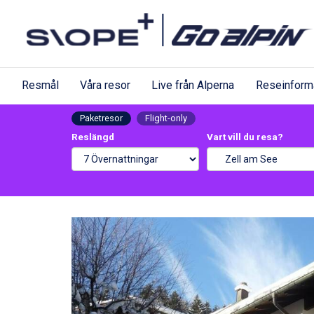
Resmål
Våra resor
Live från Alperna
Reseinform
Paketresor
Flight-only
Reslängd
Vart vill du resa?