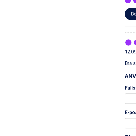
Sölden från 12.995 kr.
Passo Tonale från 5.895 kr.
Be
Bad Hofgastein från 8.595 kr.
Champoluc från 5.945 kr.
Sestriere från 6.945 kr.
Wagrain från 7.095 kr.
Fieberbrunn från 9.645 kr.
Ischgl från 11.295 kr.
12.09
Val Thorens från 8.395 kr.
Bra s
St. Anton från 11.245 kr.
Zell am See från 6.295 kr.
ANV
Canazei från 7.195 kr.
Livigno från 5.595 kr.
Full
Ponte di Legno från 7.395 kr.
Sauze dOulx från 6.145 kr.
Alleghe från 8.545 kr.
Bad Gastein från 6.295 kr.
E-pos
Arabba från 11.045 kr.
La Thuile från 7.045 kr.
Cervinia från 8.245 kr.