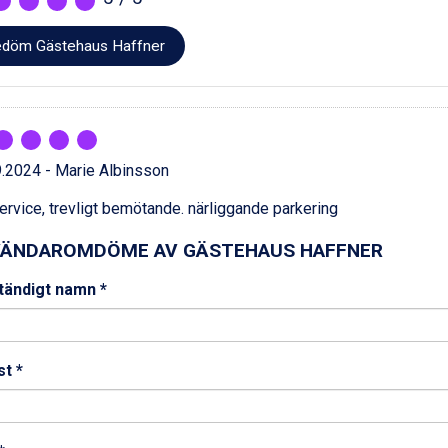
döm Gästehaus Haffner
.2024 - Marie Albinsson
ervice, trevligt bemötande. närliggande parkering
ÄNDAROMDÖME AV GÄSTEHAUS HAFFNER
ständigt namn *
t *