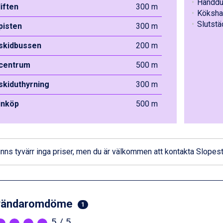
Handdu
liften
300 m
Köksha
Slutstä
 pisten
300 m
 skidbussen
200 m
 centrum
500 m
 skiduthyrning
300 m
 inköp
500 m
inns tyvärr inga priser, men du är välkommen att
kontakta Slopest
vändaromdöme
1
5
/ 5