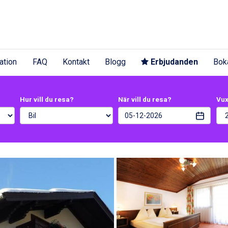
ation
FAQ
Kontakt
Blogg
Erbjudanden
Bok
Hur vill du resa?
När vill du resa?
Vu