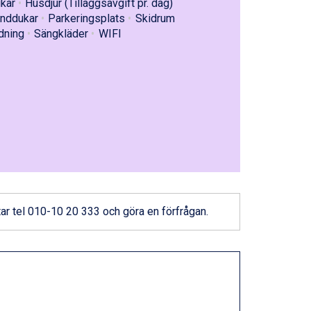
kar
Husdjur (Tilläggsavgift pr. dag)
nddukar
Parkeringsplats
Skidrum
dning
Sängkläder
WIFI
ar
tel 010-10 20 333
och göra en förfrågan.