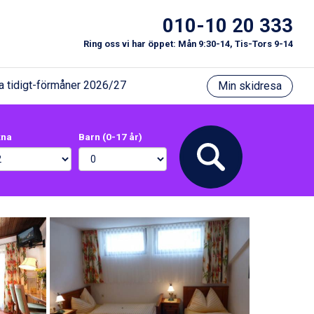
010-10 20 333
Ring oss vi har öppet: Mån 9:30-14, Tis-Tors 9-14
a tidigt-förmåner 2026/27
Min skidresa
xna
Barn (0-17 år)