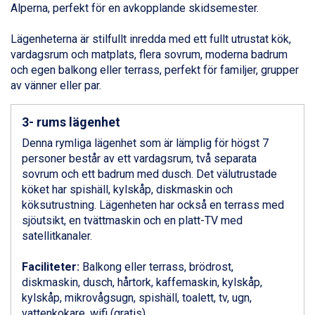
Alperna, perfekt för en avkopplande skidsemester.
Ponte di Legno från 7.395 kr.
Sauze dOulx från 6.145 kr.
Lägenheterna är stilfullt inredda med ett fullt utrustat kök,
Alleghe från 8.545 kr.
vardagsrum och matplats, flera sovrum, moderna badrum
Bad Gastein från 6.295 kr.
och egen balkong eller terrass, perfekt för familjer, grupper
Arabba från 11.045 kr.
av vänner eller par.
La Thuile från 7.045 kr.
Cervinia från 8.245 kr.
Bad Hofgastein från 8.595 kr.
3- rums lägenhet
Saalbach från 9.445 kr.
Denna rymliga lägenhet som är lämplig för högst 7
Sölden från 12.995 kr.
personer består av ett vardagsrum, två separata
Passo Tonale från 5.895 kr.
sovrum och ett badrum med dusch. Det välutrustade
Champoluc från 5.945 kr.
köket har spishäll, kylskåp, diskmaskin och
Sestriere från 6.945 kr.
köksutrustning. Lägenheten har också en terrass med
Wagrain från 7.095 kr.
sjöutsikt, en tvättmaskin och en platt-TV med
Fieberbrunn från 9.645 kr.
satellitkanaler.
Ischgl från 11.295 kr.
Val Thorens från 8.395 kr.
Faciliteter:
Balkong eller terrass, brödrost,
St. Anton från 11.245 kr.
diskmaskin, dusch, hårtork, kaffemaskin, kylskåp,
Zell am See från 6.295 kr.
kylskåp, mikrovågsugn, spishäll, toalett, tv, ugn,
Canazei från 7.195 kr.
vattenkokare, wifi (gratis)