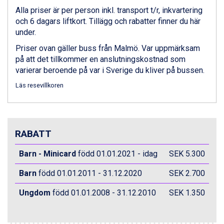
Zell am See från 6.295 kr.
Alla priser är per person inkl. transport t/r, inkvartering
Canazei från 7.195 kr.
och 6 dagars liftkort. Tillägg och rabatter finner du här
Livigno från 5.595 kr.
under.
Ponte di Legno från 7.395 kr.
Priser ovan gäller buss från Malmö. Var uppmärksam
Sauze dOulx från 6.145 kr.
på att det tillkommer en anslutningskostnad som
Alleghe från 8.545 kr.
varierar beroende på var i Sverige du kliver på bussen.
Bad Gastein från 6.295 kr.
Arabba från 11.045 kr.
Läs resevillkoren
La Thuile från 7.045 kr.
Cervinia från 8.245 kr.
Bad Hofgastein från 8.595 kr.
Saalbach från 9.445 kr.
RABATT
Sölden från 12.995 kr.
Passo Tonale från 5.895 kr.
Barn - Minicard
född 01.01.2021 - idag
SEK 5.300
Champoluc från 5.945 kr.
Barn
född 01.01.2011 - 31.12.2020
SEK 2.700
Sestriere från 6.945 kr.
Wagrain från 7.095 kr.
Ungdom
född 01.01.2008 - 31.12.2010
SEK 1.350
Fieberbrunn från 9.645 kr.
Ischgl från 11.295 kr.
Val Thorens från 8.395 kr.