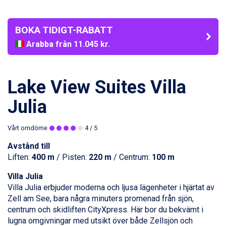
BOKA TIDIGT-RABATT
Arabba från 11.045 kr.
La Thuile från 7.045 kr.
Cervinia från 8.245 kr.
Bad Hofgastein från 8.595 kr.
Lake View Suites Villa
Saalbach från 9.445 kr.
Sölden från 12.995 kr.
Julia
Passo Tonale från 5.895 kr.
Champoluc från 5.945 kr.
Vårt omdöme
4
/ 5
Sestriere från 6.945 kr.
Wagrain från 7.095 kr.
Avstånd till
Fieberbrunn från 9.645 kr.
Liften:
400 m
/ Pisten:
220 m
/ Centrum:
100 m
Ischgl från 11.295 kr.
Villa Julia
Val Thorens från 8.395 kr.
Villa Julia erbjuder moderna och ljusa lägenheter i hjärtat av
St. Anton från 11.245 kr.
Zell am See
, bara några minuters promenad från sjön,
Zell am See från 6.295 kr.
centrum och skidliften CityXpress. Här bor du bekvämt i
Canazei från 7.195 kr.
lugna omgivningar med utsikt över både Zellsjön och
Livigno från 5.595 kr.