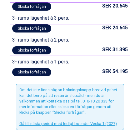
Zell am See från 6.295 kr.
SEK 20.645
Skicka förfrågan
Canazei från 7.195 kr.
Livigno från 5.595 kr.
3- rums lägenhet à 3 pers.
Ponte di Legno från 7.395 kr.
SEK 24.645
Sauze dOulx från 6.145 kr.
Skicka förfrågan
Alleghe från 8.545 kr.
3- rums lägenhet à 2 pers.
Bad Gastein från 6.295 kr.
Arabba från 11.045 kr.
SEK 31.395
Skicka förfrågan
La Thuile från 7.045 kr.
3- rums lägenhet à 1 pers.
Cervinia från 8.245 kr.
Bad Hofgastein från 8.595 kr.
SEK 54.195
Skicka förfrågan
Saalbach från 9.445 kr.
Sölden från 12.995 kr.
Passo Tonale från 5.895 kr.
Om det inte finns någon bokningsknapp bredvid priset
kan det bero på att resan är slutsåld - men du är
Champoluc från 5.945 kr.
välkommen att kontakta oss på tel. 010-10 20 333 för
Sestriere från 6.945 kr.
mer information eller skicka en förfrågan genom att
Wagrain från 7.095 kr.
klicka på knappen ”Skicka förfrågan”.
Fieberbrunn från 9.645 kr.
Gå till nästa period med ledigt boende: Vecka 1 (2027)
Ischgl från 11.295 kr.
Val Thorens från 8.395 kr.
St. Anton från 11.245 kr.