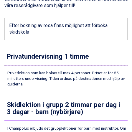
Fieberbrunn från 9.645 kr.
våra reserådgivare som hjälper till!
Val Thorens från 8.395 kr.
St. Anton från 11.245 kr.
Zell am See från 6.295 kr.
Efter bokning av resa finns möjlighet att förboka
Canazei från 7.195 kr.
skidskola
Livigno från 5.595 kr.
Ponte di Legno från 7.395 kr.
Sauze dOulx från 6.145 kr.
Privatundervisning 1 timme
Alleghe från 8.545 kr.
Bad Gastein från 6.295 kr.
Arabba från 11.045 kr.
Privatlektion som kan bokas till max 4 personer. Priset är för 55
La Thuile från 7.045 kr.
minutters undervisning. Tiden ordnas på destinationen med hjälp av
Cervinia från 8.245 kr.
guiderna.
Sölden från 12.995 kr.
Passo Tonale från 5.895 kr.
Bad Hofgastein från 8.595 kr.
Skidlektion i grupp 2 timmar per dag i
Saalbach från 9.445 kr.
3 dagar - barn (nybörjare)
Champoluc från 5.945 kr.
Sestriere från 6.945 kr.
Ischgl från 11.295 kr.
I Champoluc erbjuds det grupplektioner för barn med instruktör. Om