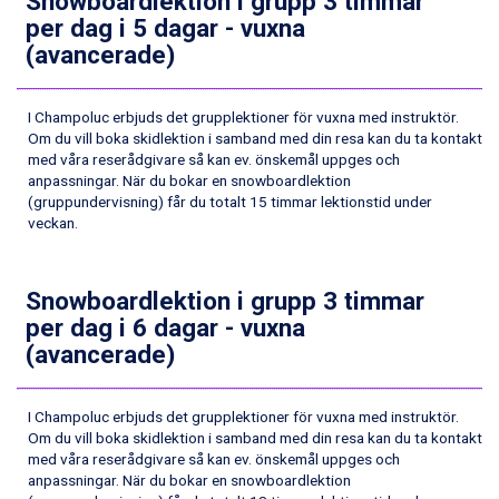
Snowboardlektion i grupp 3 timmar
Bad Hofgastein från 8.595 kr.
per dag i 5 dagar - vuxna
Saalbach från 9.445 kr.
(avancerade)
Champoluc från 5.945 kr.
Sestriere från 6.945 kr.
Ischgl från 11.295 kr.
I Champoluc erbjuds det grupplektioner för vuxna med instruktör.
Wagrain från 7.095 kr.
Om du vill boka skidlektion i samband med din resa kan du ta kontakt
Fieberbrunn från 9.645 kr.
med våra reserådgivare så kan ev. önskemål uppges och
Val Thorens från 8.395 kr.
anpassningar. När du bokar en snowboardlektion
(gruppundervisning) får du totalt 15 timmar lektionstid under
St. Anton från 11.245 kr.
veckan.
Zell am See från 6.295 kr.
Canazei från 7.195 kr.
Livigno från 5.595 kr.
Snowboardlektion i grupp 3 timmar
Ponte di Legno från 7.395 kr.
per dag i 6 dagar - vuxna
Sauze dOulx från 6.145 kr.
(avancerade)
Alleghe från 8.545 kr.
Bad Gastein från 6.295 kr.
Arabba från 11.045 kr.
I Champoluc erbjuds det grupplektioner för vuxna med instruktör.
La Thuile från 7.045 kr.
Om du vill boka skidlektion i samband med din resa kan du ta kontakt
Cervinia från 8.245 kr.
med våra reserådgivare så kan ev. önskemål uppges och
Sölden från 12.995 kr.
anpassningar. När du bokar en snowboardlektion
Passo Tonale från 5.895 kr.