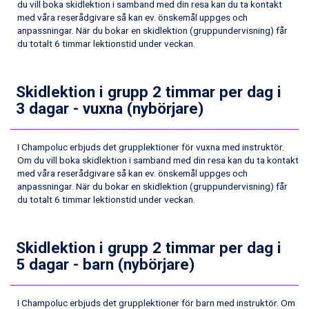
Wagrain från 7.095 kr.
du vill boka skidlektion i samband med din resa kan du ta kontakt
med våra reserådgivare så kan ev. önskemål uppges och
Fieberbrunn från 9.645 kr.
anpassningar. När du bokar en skidlektion (gruppundervisning) får
Val Thorens från 8.395 kr.
du totalt 6 timmar lektionstid under veckan.
St. Anton från 11.245 kr.
Zell am See från 6.295 kr.
Canazei från 7.195 kr.
Skidlektion i grupp 2 timmar per dag i
Livigno från 5.595 kr.
3 dagar - vuxna (nybörjare)
Ponte di Legno från 7.395 kr.
Sauze dOulx från 6.145 kr.
Alleghe från 8.545 kr.
I Champoluc erbjuds det grupplektioner för vuxna med instruktör.
Bad Gastein från 6.295 kr.
Om du vill boka skidlektion i samband med din resa kan du ta kontakt
Arabba från 11.045 kr.
med våra reserådgivare så kan ev. önskemål uppges och
La Thuile från 7.045 kr.
anpassningar. När du bokar en skidlektion (gruppundervisning) får
du totalt 6 timmar lektionstid under veckan.
Cervinia från 8.245 kr.
Sölden från 12.995 kr.
Passo Tonale från 5.895 kr.
Skidlektion i grupp 2 timmar per dag i
Bad Hofgastein från 8.595 kr.
5 dagar - barn (nybörjare)
Saalbach från 9.445 kr.
Champoluc från 5.945 kr.
Sestriere från 6.945 kr.
I Champoluc erbjuds det grupplektioner för barn med instruktör. Om
Ischgl från 11.295 kr.