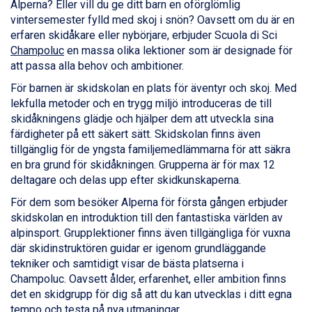
Alperna? Eller vill du ge ditt barn en oförglömlig
Val Thorens från 8.395 kr.
vintersemester fylld med skoj i snön? Oavsett om du är en
St. Anton från 11.245 kr.
erfaren skidåkare eller nybörjare, erbjuder Scuola di Sci
Zell am See från 6.295 kr.
Champoluc
en massa olika lektioner som är designade för
Canazei från 7.195 kr.
att passa alla behov och ambitioner.
Livigno från 5.595 kr.
Ponte di Legno från 7.395 kr.
För barnen är skidskolan en plats för äventyr och skoj. Med
Sauze dOulx från 6.145 kr.
lekfulla metoder och en trygg miljö introduceras de till
Alleghe från 8.545 kr.
skidåkningens glädje och hjälper dem att utveckla sina
Bad Gastein från 6.295 kr.
färdigheter på ett säkert sätt. Skidskolan finns även
Arabba från 11.045 kr.
tillgänglig för de yngsta familjemedlämmarna för att säkra
La Thuile från 7.045 kr.
en bra grund för skidåkningen. Grupperna är för max 12
Cervinia från 8.245 kr.
deltagare och delas upp efter skidkunskaperna.
Sölden från 12.995 kr.
För dem som besöker Alperna för första gången erbjuder
Passo Tonale från 5.895 kr.
skidskolan en introduktion till den fantastiska världen av
Bad Hofgastein från 8.595 kr.
alpinsport. Grupplektioner finns även tillgängliga för vuxna
Saalbach från 9.445 kr.
där skidinstruktören guidar er igenom grundläggande
Champoluc från 5.945 kr.
tekniker och samtidigt visar de bästa platserna i
Sestriere från 6.945 kr.
Champoluc. Oavsett ålder, erfarenhet, eller ambition finns
Ischgl från 11.295 kr.
det en skidgrupp för dig så att du kan utvecklas i ditt egna
Wagrain från 7.095 kr.
tempo och testa på nya utmaningar.
Fieberbrunn från 9.645 kr.