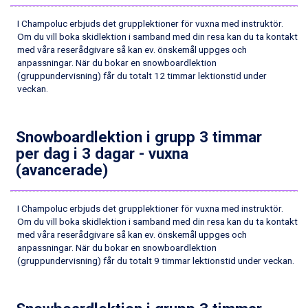
Saalbach från 9.445 kr.
I Champoluc erbjuds det grupplektioner för vuxna med instruktör.
Champoluc från 5.945 kr.
Om du vill boka skidlektion i samband med din resa kan du ta kontakt
Sestriere från 6.945 kr.
med våra reserådgivare så kan ev. önskemål uppges och
Ischgl från 11.295 kr.
anpassningar. När du bokar en snowboardlektion
Wagrain från 7.095 kr.
(gruppundervisning) får du totalt 12 timmar lektionstid under
Fieberbrunn från 9.645 kr.
veckan.
Val Thorens från 8.395 kr.
St. Anton från 11.245 kr.
Zell am See från 6.295 kr.
Snowboardlektion i grupp 3 timmar
Canazei från 7.195 kr.
per dag i 3 dagar - vuxna
Livigno från 5.595 kr.
(avancerade)
Ponte di Legno från 7.395 kr.
Sauze dOulx från 6.145 kr.
Alleghe från 8.545 kr.
I Champoluc erbjuds det grupplektioner för vuxna med instruktör.
Om du vill boka skidlektion i samband med din resa kan du ta kontakt
Bad Gastein från 6.295 kr.
med våra reserådgivare så kan ev. önskemål uppges och
Arabba från 11.045 kr.
anpassningar. När du bokar en snowboardlektion
La Thuile från 7.045 kr.
(gruppundervisning) får du totalt 9 timmar lektionstid under veckan.
Cervinia från 8.245 kr.
Sölden från 12.995 kr.
Passo Tonale från 5.895 kr.