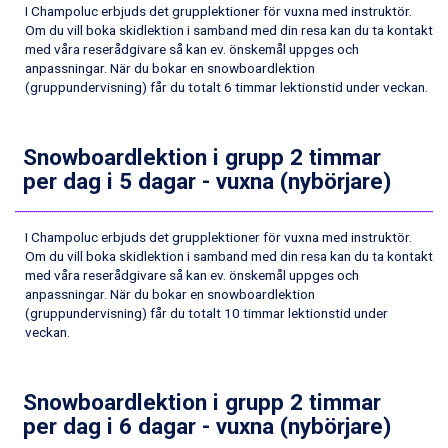
Saalbach från 9.445 kr.
I Champoluc erbjuds det grupplektioner för vuxna med instruktör.
Champoluc från 5.945 kr.
Om du vill boka skidlektion i samband med din resa kan du ta kontakt
Sestriere från 6.945 kr.
med våra reserådgivare så kan ev. önskemål uppges och
Ischgl från 11.295 kr.
anpassningar. När du bokar en snowboardlektion
(gruppundervisning) får du totalt 6 timmar lektionstid under veckan.
Wagrain från 7.095 kr.
Fieberbrunn från 9.645 kr.
Val Thorens från 8.395 kr.
Snowboardlektion i grupp 2 timmar
St. Anton från 11.245 kr.
per dag i 5 dagar - vuxna (nybörjare)
Zell am See från 6.295 kr.
Canazei från 7.195 kr.
Livigno från 5.595 kr.
I Champoluc erbjuds det grupplektioner för vuxna med instruktör.
Ponte di Legno från 7.395 kr.
Om du vill boka skidlektion i samband med din resa kan du ta kontakt
Sauze dOulx från 6.145 kr.
med våra reserådgivare så kan ev. önskemål uppges och
Alleghe från 8.545 kr.
anpassningar. När du bokar en snowboardlektion
Bad Gastein från 6.295 kr.
(gruppundervisning) får du totalt 10 timmar lektionstid under
Arabba från 11.045 kr.
veckan.
La Thuile från 7.045 kr.
Cervinia från 8.245 kr.
Sölden från 12.995 kr.
Snowboardlektion i grupp 2 timmar
Passo Tonale från 5.895 kr.
per dag i 6 dagar - vuxna (nybörjare)
Bad Hofgastein från 8.595 kr.