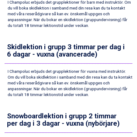
I Champoluc erbjuds det grupplektioner för barn med instruktör. Om
Champoluc från 5.945 kr.
du vill boka skidlektion i samband med din resa kan du ta kontakt
Sestriere från 6.945 kr.
med våra reserådgivare så kan ev. önskemål uppges och
Ischgl från 11.295 kr.
anpassningar. När du bokar en skidlektion (gruppundervisning) får
Wagrain från 7.095 kr.
du totalt 18 timmar lektionstid under veckan.
Fieberbrunn från 9.645 kr.
Val Thorens från 8.395 kr.
St. Anton från 11.245 kr.
Skidlektion i grupp 3 timmar per dag i
Zell am See från 6.295 kr.
6 dagar - vuxna (avancerade)
Canazei från 7.195 kr.
Livigno från 5.595 kr.
Ponte di Legno från 7.395 kr.
I Champoluc erbjuds det grupplektioner för vuxna med instruktör.
Sauze dOulx från 6.145 kr.
Om du vill boka skidlektion i samband med din resa kan du ta kontakt
med våra reserådgivare så kan ev. önskemål uppges och
Alleghe från 8.545 kr.
anpassningar. När du bokar en skidlektion (gruppundervisning) får
Bad Gastein från 6.295 kr.
du totalt 18 timmar lektionstid under veckan.
Arabba från 11.045 kr.
La Thuile från 7.045 kr.
Cervinia från 8.245 kr.
Snowboardlektion i grupp 2 timmar
Sölden från 12.995 kr.
per dag i 3 dagar - vuxna (nybörjare)
Passo Tonale från 5.895 kr.
Bad Hofgastein från 8.595 kr.