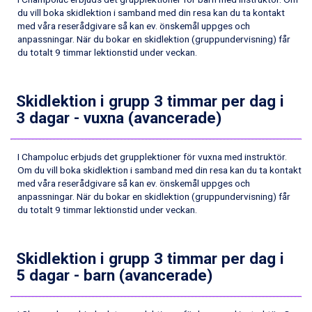
Sestriere från 6.945 kr.
du vill boka skidlektion i samband med din resa kan du ta kontakt
Ischgl från 11.295 kr.
med våra reserådgivare så kan ev. önskemål uppges och
Wagrain från 7.095 kr.
anpassningar. När du bokar en skidlektion (gruppundervisning) får
Fieberbrunn från 9.645 kr.
du totalt 9 timmar lektionstid under veckan.
Val Thorens från 8.395 kr.
St. Anton från 11.245 kr.
Zell am See från 6.295 kr.
Skidlektion i grupp 3 timmar per dag i
Canazei från 7.195 kr.
3 dagar - vuxna (avancerade)
Livigno från 5.595 kr.
Ponte di Legno från 7.395 kr.
Sauze dOulx från 6.145 kr.
I Champoluc erbjuds det grupplektioner för vuxna med instruktör.
Om du vill boka skidlektion i samband med din resa kan du ta kontakt
Alleghe från 8.545 kr.
med våra reserådgivare så kan ev. önskemål uppges och
Bad Gastein från 6.295 kr.
anpassningar. När du bokar en skidlektion (gruppundervisning) får
Arabba från 11.045 kr.
du totalt 9 timmar lektionstid under veckan.
La Thuile från 7.045 kr.
Cervinia från 8.245 kr.
Sölden från 12.995 kr.
Skidlektion i grupp 3 timmar per dag i
Passo Tonale från 5.895 kr.
5 dagar - barn (avancerade)
Bad Hofgastein från 8.595 kr.
Saalbach från 9.445 kr.
Champoluc från 5.945 kr.