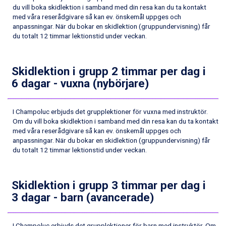
Ischgl från 11.295 kr.
du vill boka skidlektion i samband med din resa kan du ta kontakt
Wagrain från 7.095 kr.
med våra reserådgivare så kan ev. önskemål uppges och
anpassningar. När du bokar en skidlektion (gruppundervisning) får
Fieberbrunn från 9.645 kr.
du totalt 12 timmar lektionstid under veckan.
Val Thorens från 8.395 kr.
St. Anton från 11.245 kr.
Zell am See från 6.295 kr.
Skidlektion i grupp 2 timmar per dag i
Canazei från 7.195 kr.
6 dagar - vuxna (nybörjare)
Livigno från 5.595 kr.
Ponte di Legno från 7.395 kr.
Sauze dOulx från 6.145 kr.
I Champoluc erbjuds det grupplektioner för vuxna med instruktör.
Alleghe från 8.545 kr.
Om du vill boka skidlektion i samband med din resa kan du ta kontakt
Bad Gastein från 6.295 kr.
med våra reserådgivare så kan ev. önskemål uppges och
Arabba från 11.045 kr.
anpassningar. När du bokar en skidlektion (gruppundervisning) får
La Thuile från 7.045 kr.
du totalt 12 timmar lektionstid under veckan.
Cervinia från 8.245 kr.
Sölden från 12.995 kr.
Skidlektion i grupp 3 timmar per dag i
Passo Tonale från 5.895 kr.
Bad Hofgastein från 8.595 kr.
3 dagar - barn (avancerade)
Saalbach från 9.445 kr.
Champoluc från 5.945 kr.
I Champoluc erbjuds det grupplektioner för barn med instruktör. Om