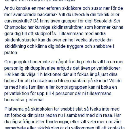
Val Thorens från 8.395 kr.
Är du kanske en mer erfaren skidåkare och susar ner för de
St. Anton från 11.245 kr.
mer avancerade backarna? Vill du utveckla din teknik eller
Zell am See från 6.295 kr.
carvingskills? Då finns även grupper för dig! Scuola di Sci
Canazei från 7.195 kr.
Champoluc har kunniga skidinstruktörer som kommer kunna
Livigno från 5.595 kr.
göra dig till ett skidproffs. Tillsammans med andra
Ponte di Legno från 7.395 kr.
skidentustiaster kan du över en hel vecka utveckla din
Sauze dOulx från 6.145 kr.
skidåkning och känna dig både tryggare och snabbare i
Alleghe från 8.545 kr.
pisten.
Bad Gastein från 6.295 kr.
Om grupplektioner inte är något för dig och du vill ha en mer
Arabba från 11.045 kr.
personlig skidupplevelse erbjuds det även privatlektioner.
La Thuile från 7.045 kr.
Här kan du välja 1 h lektioner där allt fokus är på just dina
Cervinia från 8.245 kr.
behov för att du ska kunna bli en mästare på skidor! Vill du
Sölden från 12.995 kr.
ta med hela familjen eller kompisgruppen kan ni boka en
Passo Tonale från 5.895 kr.
privatlektion för upp till 4 personer där ni tillsammans
Bad Hofgastein från 8.595 kr.
bemästrar pisterna!
Saalbach från 9.445 kr.
Champoluc från 5.945 kr.
Platserna på skidskolan tar snabbt slut så tveka inte med
Sestriere från 6.945 kr.
att förboka din plats redan nu i samband med din resa. Har
Ischgl från 11.295 kr.
du några frågor eller funderingar, eller vill veta mer om vårt
Wagrain från 7.095 kr.
samarbete eller skidskolan är du välkommen till att kontakta