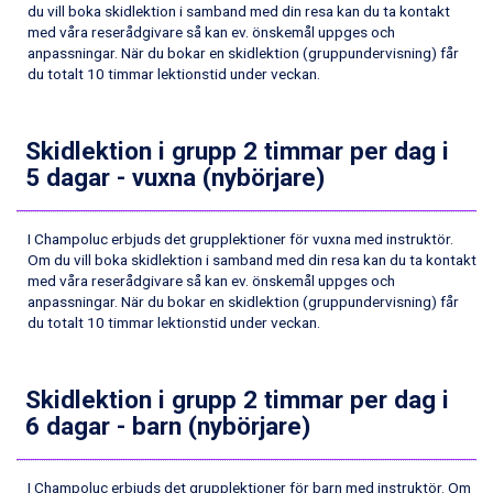
du vill boka skidlektion i samband med din resa kan du ta kontakt
Wagrain från 7.095 kr.
med våra reserådgivare så kan ev. önskemål uppges och
Fieberbrunn från 9.645 kr.
anpassningar. När du bokar en skidlektion (gruppundervisning) får
Val Thorens från 8.395 kr.
du totalt 10 timmar lektionstid under veckan.
St. Anton från 11.245 kr.
Zell am See från 6.295 kr.
Canazei från 7.195 kr.
Skidlektion i grupp 2 timmar per dag i
Livigno från 5.595 kr.
5 dagar - vuxna (nybörjare)
Ponte di Legno från 7.395 kr.
Sauze dOulx från 6.145 kr.
Alleghe från 8.545 kr.
I Champoluc erbjuds det grupplektioner för vuxna med instruktör.
Om du vill boka skidlektion i samband med din resa kan du ta kontakt
Bad Gastein från 6.295 kr.
med våra reserådgivare så kan ev. önskemål uppges och
Arabba från 11.045 kr.
anpassningar. När du bokar en skidlektion (gruppundervisning) får
La Thuile från 7.045 kr.
du totalt 10 timmar lektionstid under veckan.
Cervinia från 8.245 kr.
Sölden från 12.995 kr.
Passo Tonale från 5.895 kr.
Skidlektion i grupp 2 timmar per dag i
Bad Hofgastein från 8.595 kr.
6 dagar - barn (nybörjare)
Saalbach från 9.445 kr.
Champoluc från 5.945 kr.
Sestriere från 6.945 kr.
I Champoluc erbjuds det grupplektioner för barn med instruktör. Om