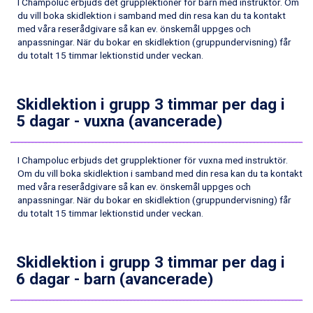
I Champoluc erbjuds det grupplektioner för barn med instruktör. Om
Sestriere från 6.945 kr.
du vill boka skidlektion i samband med din resa kan du ta kontakt
Ischgl från 11.295 kr.
med våra reserådgivare så kan ev. önskemål uppges och
anpassningar. När du bokar en skidlektion (gruppundervisning) får
Wagrain från 7.095 kr.
du totalt 15 timmar lektionstid under veckan.
Fieberbrunn från 9.645 kr.
Val Thorens från 8.395 kr.
St. Anton från 11.245 kr.
Skidlektion i grupp 3 timmar per dag i
Zell am See från 6.295 kr.
5 dagar - vuxna (avancerade)
Canazei från 7.195 kr.
Livigno från 5.595 kr.
Ponte di Legno från 7.395 kr.
I Champoluc erbjuds det grupplektioner för vuxna med instruktör.
Sauze dOulx från 6.145 kr.
Om du vill boka skidlektion i samband med din resa kan du ta kontakt
Alleghe från 8.545 kr.
med våra reserådgivare så kan ev. önskemål uppges och
Bad Gastein från 6.295 kr.
anpassningar. När du bokar en skidlektion (gruppundervisning) får
Arabba från 11.045 kr.
du totalt 15 timmar lektionstid under veckan.
La Thuile från 7.045 kr.
Cervinia från 8.245 kr.
Sölden från 12.995 kr.
Skidlektion i grupp 3 timmar per dag i
Passo Tonale från 5.895 kr.
6 dagar - barn (avancerade)
Bad Hofgastein från 8.595 kr.
Saalbach från 9.445 kr.