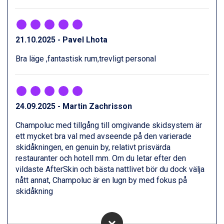
Val Thorens från 8.395 kr.
St. Anton från 11.245 kr.
Zell am See från 6.295 kr.
Livigno från 5.595 kr.
21.10.2025 - Pavel Lhota
Canazei från 7.195 kr.
Bra läge ,fantastisk rum,trevligt personal
Ponte di Legno från 7.395 kr.
Sauze dOulx från 6.145 kr.
Alleghe från 8.545 kr.
Bad Gastein från 6.295 kr.
Arabba från 11.045 kr.
24.09.2025 - Martin Zachrisson
La Thuile från 7.045 kr.
Champoluc med tillgång till omgivande skidsystem är
Cervinia från 8.245 kr.
ett mycket bra val med avseende på den varierade
Passo Tonale från 5.895 kr.
skidåkningen, en genuin by, relativt prisvärda
Sölden från 12.995 kr.
restauranter och hotell mm. Om du letar efter den
Saalbach från 9.445 kr.
vildaste AfterSkin och bästa nattlivet bör du dock välja
Bad Hofgastein från 8.595 kr.
nått annat, Champoluc är en lugn by med fokus på
Champoluc från 5.945 kr.
skidåkning
Sestriere från 6.945 kr.
Fieberbrunn från 9.645 kr.
Ischgl från 11.295 kr.