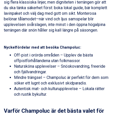
St. Anton från 11.245 kr.
sig flera klassiska linjer, men digniteten i terrängen gör att
Zell am See från 6.295 kr.
du ska tänka säkerhet först: boka lokal guide, bär komplett
Livigno från 5.595 kr.
lavinpaket och välj dag med gott om sikt. Monterosa
Canazei från 7.195 kr.
belönar tålamodet—när vind och ljus samspelar blir
Ponte di Legno från 7.395 kr.
upplevelsen svårslagen, inte minst i den öppna högalpina
Sauze dOulx från 6.145 kr.
terrängen där snön håller sig kall längre på säsongen.
Alleghe från 8.545 kr.
Bad Gastein från 6.295 kr.
Arabba från 11.045 kr.
Nyckelfördelar med att besöka Champoluc:
La Thuile från 7.045 kr.
Off-pist i orörda områden – Upplev de bästa
Cervinia från 8.245 kr.
offpistförhållandena utan folkmassor.
Passo Tonale från 5.895 kr.
Natursköna upplevelser – Snöskovandring, freeride
Sölden från 12.995 kr.
och fjällvandringar.
Saalbach från 9.445 kr.
Mindre trängsel – Champoluc är perfekt för dem som
Bad Hofgastein från 8.595 kr.
söker ett lugnt och exklusivt skidparadis.
Champoluc från 5.945 kr.
Autentisk mat- och kulturupplevelse – Lokala rätter
Sestriere från 6.945 kr.
och rustik bykultur.
Fieberbrunn från 9.645 kr.
Ischgl från 11.295 kr.
Wagrain från 7.095 kr.
Varför Champoluc är det bästa valet för
Val Thorens från 8.395 kr.