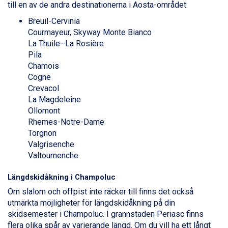
till en av de andra destinationerna i Aosta-området:
Canazei från 7.195 kr.
Ponte di Legno från 7.395 kr.
Breuil-Cervinia
Sauze dOulx från 6.145 kr.
Courmayeur, Skyway Monte Bianco
Alleghe från 8.545 kr.
La Thuile–La Rosière
Bad Gastein från 6.295 kr.
Pila
Arabba från 11.045 kr.
Chamois
La Thuile från 7.045 kr.
Cogne
Cervinia från 8.245 kr.
Crevacol
Passo Tonale från 5.895 kr.
La Magdeleine
Sölden från 12.995 kr.
Ollomont
Saalbach från 9.445 kr.
Rhemes-Notre-Dame
Bad Hofgastein från 8.595 kr.
Torgnon
Champoluc från 5.945 kr.
Valgrisenche
Sestriere från 6.945 kr.
Valtournenche
Fieberbrunn från 9.645 kr.
Ischgl från 11.295 kr.
Längdskidåkning i Champoluc
Wagrain från 7.095 kr.
Om slalom och offpist inte räcker till finns det också
Val Thorens från 8.395 kr.
utmärkta möjligheter för längdskidåkning på din
St. Anton från 11.245 kr.
skidsemester i Champoluc. I grannstaden Periasc finns
Zell am See från 6.295 kr.
flera olika spår av varierande längd. Om du vill ha ett långt