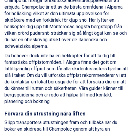
Zell am See från 6.295 kr.
Champoluc många fantastiska adventureupplevelser att
Livigno från 5.595 kr.
erbjuda. Champoluc är ett av de bästa områdena i Alperna
Canazei från 7.195 kr.
för heliskiing vilket är den ultimata upplevelsen för
Ponte di Legno från 7.395 kr.
skidåkare med en förkärlek för djup snö. Här lyfter en
Sauze dOulx från 6.145 kr.
helikopter dig upp till Monterosas högsta bergstopp från
Alleghe från 8.545 kr.
vilken orörd pudersnö sträcker sig så långt ögat kan se och
Bad Gastein från 6.295 kr.
du har en obeskrivlig utsikt över de italienska och
Arabba från 11.045 kr.
schweiziska alperna.
La Thuile från 7.045 kr.
Du behöver dock inte ha en helikopter för att ta dig till
Cervinia från 8.245 kr.
fantastiska offpistområden. I Alagna finns det gott om
Passo Tonale från 5.895 kr.
lättillgänglig offpist som får alla skidentusiasters hjärtan att
Sölden från 12.995 kr.
slå i taket. Om du vill utforska offpist rekommenderar vi att
Saalbach från 9.445 kr.
du kontaktar en lokal bergsguide för att försäkra dig om att
Bad Hofgastein från 8.595 kr.
du känner till rutten och säkerheten. Våra guider känner till
Champoluc från 5.945 kr.
bergsguiderna och är redo att hjälpa till med kontakt,
Sestriere från 6.945 kr.
planering och bokning.
Fieberbrunn från 9.645 kr.
Ischgl från 11.295 kr.
Förvara din utrustning nära liften
Wagrain från 7.095 kr.
Slipp transportera utrustningen fram och tillbaka när du
Val Thorens från 8.395 kr.
bokar en skidresa till Champoluc genom att hyra en
St. Anton från 11.245 kr.