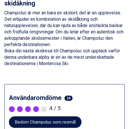
skidåkning
St. Anton från 11.245 kr.
Zell am See från 6.295 kr.
Champoluc är mer än bara en skidort; det är en upplevelse.
Livigno från 5.595 kr.
Det erbjuder en kombination av skidåkning och
Canazei från 7.195 kr.
naturupplevelser, där du kan njuta av både snötäckta backar
Ponte di Legno från 7.395 kr.
och fridfulla omgivningar. Om du letar efter en autentisk och
Sauze dOulx från 6.145 kr.
avkopplande skidsemester i Italien, är Champoluc den
Alleghe från 8.545 kr.
perfekta destinationen.
Bad Gastein från 6.295 kr.
Boka din nästa skidresa till Champoluc och upptäck varför
Arabba från 11.045 kr.
denna underbara alpby är en av de mest underskattade
La Thuile från 7.045 kr.
destinationerna i Monterosa Ski.
Cervinia från 8.245 kr.
Passo Tonale från 5.895 kr.
Sölden från 12.995 kr.
Saalbach från 9.445 kr.
Bad Hofgastein från 8.595 kr.
Användaromdöme
24
Champoluc från 5.945 kr.
Sestriere från 6.945 kr.
4
/ 5
Fieberbrunn från 9.645 kr.
Ischgl från 11.295 kr.
Bedöm Champoluc som resmål
Wagrain från 7.095 kr.