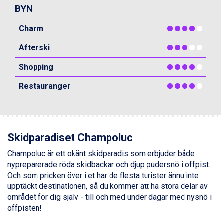
Ponte di Legno från 7.395 kr.
BYN
Sauze dOulx från 6.145 kr.
Alleghe från 8.545 kr.
Charm
Bad Gastein från 6.295 kr.
Afterski
Arabba från 11.045 kr.
La Thuile från 7.045 kr.
Shopping
Cervinia från 8.245 kr.
Passo Tonale från 5.895 kr.
Restauranger
Sölden från 12.995 kr.
Saalbach från 9.445 kr.
Bad Hofgastein från 8.595 kr.
Champoluc från 5.945 kr.
Sestriere från 6.945 kr.
Skidparadiset Champoluc
Fieberbrunn från 9.645 kr.
Champoluc är ett okänt skidparadis som erbjuder både
Ischgl från 11.295 kr.
nypreparerade röda skidbackar och djup pudersnö i offpist.
Wagrain från 7.095 kr.
Och som pricken över i:et har de flesta turister ännu inte
Val Thorens från 8.395 kr.
upptäckt destinationen, så du kommer att ha stora delar av
St. Anton från 11.245 kr.
området för dig själv - till och med under dagar med nysnö i
Zell am See från 6.295 kr.
offpisten!
Livigno från 5.595 kr.