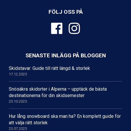
Fieberbrunn från 9.645 kr.
Ischgl från 11.295 kr.
FÖLJ OSS PÅ
Wagrain från 7.095 kr.
Val Thorens från 8.395 kr.
St. Anton från 11.245 kr.
Zell am See från 6.295 kr.
Livigno från 5.595 kr.
Canazei från 7.195 kr.
Ponte di Legno från 7.395 kr.
SENASTE INLÄGG PÅ BLOGGEN
Sauze dOulx från 6.145 kr.
Alleghe från 8.545 kr.
Skidstavar: Guide till rätt längd & storlek
Bad Gastein från 6.295 kr.
17.12.2025
Snösäkra skidorter i Alperna – upptäck de bästa
destinationerna för din skidsemester
20.10.2025
Hur lång snowboard ska man ha? En komplett guide för
att välja rätt storlek
23.07.2025