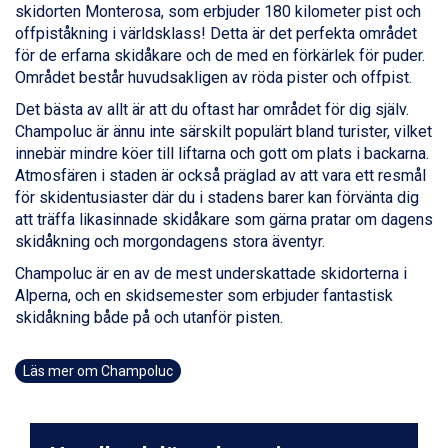
skidorten Monterosa, som erbjuder 180 kilometer pist och
Alleghe från 8.545 kr.
offpiståkning i världsklass! Detta är det perfekta området
Bad Gastein från 6.295 kr.
för de erfarna skidåkare och de med en förkärlek för puder.
Arabba från 11.045 kr.
Området består huvudsakligen av röda pister och offpist.
La Thuile från 7.045 kr.
Cervinia från 8.245 kr.
Det bästa av allt är att du oftast har området för dig själv.
Passo Tonale från 5.895 kr.
Champoluc är ännu inte särskilt populärt bland turister, vilket
Sölden från 12.995 kr.
innebär mindre köer till liftarna och gott om plats i backarna.
Saalbach från 9.445 kr.
Atmosfären i staden är också präglad av att vara ett resmål
Bad Hofgastein från 8.595 kr.
för skidentusiaster där du i stadens barer kan förvänta dig
Champoluc från 5.945 kr.
att träffa likasinnade skidåkare som gärna pratar om dagens
Sestriere från 6.945 kr.
skidåkning och morgondagens stora äventyr.
Fieberbrunn från 9.645 kr.
Champoluc är en av de mest underskattade skidorterna i
Ischgl från 11.295 kr.
Alperna, och en skidsemester som erbjuder fantastisk
Wagrain från 7.095 kr.
skidåkning både på och utanför pisten.
Val Thorens från 8.395 kr.
St. Anton från 11.245 kr.
Zell am See från 6.295 kr.
Läs mer om Champoluc
Livigno från 5.595 kr.
Canazei från 7.195 kr.
Ponte di Legno från 7.395 kr.