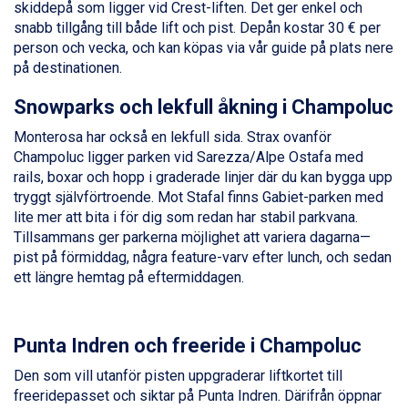
skiddepå som ligger vid Crest-liften. Det ger enkel och
Zell am See från 6.295 kr.
snabb tillgång till både lift och pist. Depån kostar 30 € per
Livigno från 5.595 kr.
person och vecka, och kan köpas via vår guide på plats nere
Canazei från 7.195 kr.
på destinationen.
Ponte di Legno från 7.395 kr.
Sauze dOulx från 6.145 kr.
Snowparks och lekfull åkning i Champoluc
Alleghe från 8.545 kr.
Bad Gastein från 6.295 kr.
Monterosa har också en lekfull sida. Strax ovanför
Arabba från 11.045 kr.
Champoluc ligger parken vid Sarezza/Alpe Ostafa med
La Thuile från 7.045 kr.
rails, boxar och hopp i graderade linjer där du kan bygga upp
Cervinia från 8.245 kr.
tryggt självförtroende. Mot Stafal finns Gabiet-parken med
Passo Tonale från 5.895 kr.
lite mer att bita i för dig som redan har stabil parkvana.
Sölden från 12.995 kr.
Tillsammans ger parkerna möjlighet att variera dagarna—
Saalbach från 9.445 kr.
pist på förmiddag, några feature-varv efter lunch, och sedan
Bad Hofgastein från 8.595 kr.
ett längre hemtag på eftermiddagen.
Champoluc från 5.945 kr.
Sestriere från 6.945 kr.
Fieberbrunn från 9.645 kr.
Punta Indren och freeride i Champoluc
Ischgl från 11.295 kr.
Wagrain från 7.095 kr.
Den som vill utanför pisten uppgraderar liftkortet till
Val Thorens från 8.395 kr.
freeridepasset och siktar på Punta Indren. Därifrån öppnar