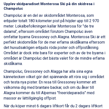
Canazei från 7.195 kr.
Upplev skidparadiset Monterosa Ski på din skidresa i
Ponte di Legno från 7.395 kr.
Champoluc
Sauze dOulx från 6.145 kr.
Champoluc är en del av skidområdet Monterosa, som
Alleghe från 8.545 kr.
erbjuder totalt 180 kilometer pist på höjder upp till 2 970
Bad Gastein från 6.295 kr.
meter. Lokalbefolkningen kallar Monterosa för "de tre
Arabba från 11.045 kr.
dalarna", eftersom området förutom Champoluc även
La Thuile från 7.045 kr.
omfattar byarna Gressoney och Alagna. Monterosa Ski är ett
Cervinia från 8.245 kr.
perfekt skidområde för de mer erfarna skidåkarna eftersom
Passo Tonale från 5.895 kr.
det huvudsakligen erbjuds röda pister och offpiståkning.
Sölden från 12.995 kr.
Området är dock inte bara för experter och av de tre byarna i
Saalbach från 9.445 kr.
området är Champoluc det bästa valet för de mindre erfarna
Bad Hofgastein från 8.595 kr.
skidåkarna.
Champoluc från 5.945 kr.
Sestriere från 6.945 kr.
Champoluc, Gressoney och Alagga har alla sina egna
Fieberbrunn från 9.645 kr.
kännetecken vilket gör det spännande att röra sig i området
Ischgl från 11.295 kr.
och testa nya pister. En resa till Gressoney kommer att
Wagrain från 7.095 kr.
välkomna dig med brantare backar, och om du åker till
Val Thorens från 8.395 kr.
Alagna kommer du till Alpernas "freerideparadis" med
St. Anton från 11.245 kr.
massor av lättillgänglig offpist.
Zell am See från 6.295 kr.
När du köper minst 6 dagars liftkort får du 2 dagars liftkort
Livigno från 5.595 kr.