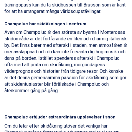
Livigno från 5.595 kr.
träningspass kan du ta skidbussen till Brusson som är känt
Canazei från 7.195 kr.
för att ha arrangerat många världscupstävlingar.
Ponte di Legno från 7.395 kr.
Sauze dOulx från 6.145 kr.
Champoluc har skidåkningen i centrum
Alleghe från 8.545 kr.
Även om Champoluc är den största av byarna i Monterosas
Bad Gastein från 6.295 kr.
skidområde är det fortfarande en liten och charmig italiensk
Arabba från 11.045 kr.
by. Det finns barer med afterski i staden, men atmosfären är
La Thuile från 7.045 kr.
mer avslappnad och du kan inte förvänta dig hög musik och
Cervinia från 8.245 kr.
dans på borden. Istället spenderas afterski i Champoluc
Passo Tonale från 5.895 kr.
ofta med att prata om skidåkning, morgondagens
Sölden från 12.995 kr.
väderprognos och historier från tidigare resor. Och kanske
Saalbach från 9.445 kr.
är det denna gemensamma passion för skidåkning som gör
Bad Hofgastein från 8.595 kr.
att skidentusiaster blir förälskade i Champoluc och
Champoluc från 5.945 kr.
återkommer gång på gång.
Sestriere från 6.945 kr.
Fieberbrunn från 9.645 kr.
Ischgl från 11.295 kr.
Wagrain från 7.095 kr.
Champoluc erbjuder extraordinära upplevelser i snön
Val Thorens från 8.395 kr.
St. Anton från 11.245 kr.
Om du letar efter skidåkning utöver det vanliga har