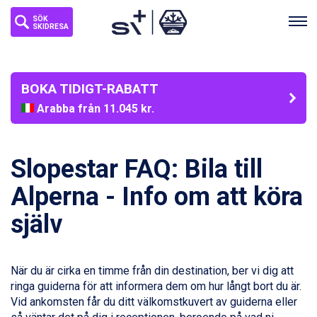
SÖK
SKIDRESA
BOKA TIDIGT-RABATT
Arabba från 11.045 kr.
La Thuile från 7.045 kr.
Cervinia från 8.245 kr.
Bad Hofgastein från 8.595 kr.
Slopestar FAQ: Bila till
Passo Tonale från 5.895 kr.
Sölden från 12.995 kr.
Alperna - Info om att köra
Saalbach från 9.445 kr.
själv
Champoluc från 5.945 kr.
Sestriere från 6.945 kr.
Wagrain från 7.095 kr.
Fieberbrunn från 9.645 kr.
När du är cirka en timme från din destination, ber vi dig att
Ischgl från 11.295 kr.
ringa guiderna för att informera dem om hur långt bort du är.
Val Thorens från 8.395 kr.
Vid ankomsten får du ditt välkomstkuvert av guiderna eller
St. Anton från 11.245 kr.