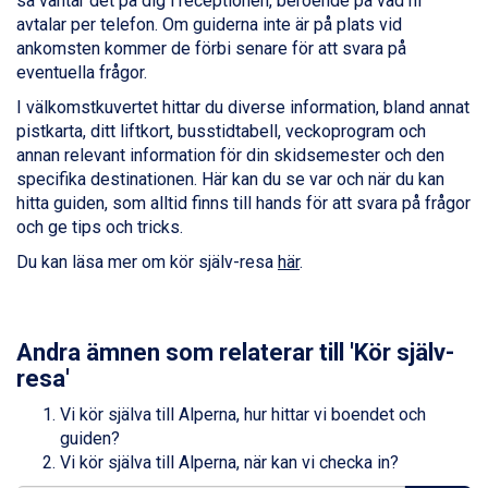
så väntar det på dig i receptionen, beroende på vad ni
Zell am See från 6.295 kr.
avtalar per telefon. Om guiderna inte är på plats vid
Canazei från 7.195 kr.
ankomsten kommer de förbi senare för att svara på
Livigno från 5.595 kr.
eventuella frågor.
Ponte di Legno från 7.395 kr.
I välkomstkuvertet hittar du diverse information, bland annat
Bad Gastein från 6.295 kr.
pistkarta, ditt liftkort, busstidtabell, veckoprogram och
Sauze dOulx från 6.145 kr.
annan relevant information för din skidsemester och den
Alleghe från 8.545 kr.
specifika destinationen. Här kan du se var och när du kan
Arabba från 11.045 kr.
hitta guiden, som alltid finns till hands för att svara på frågor
La Thuile från 7.045 kr.
och ge tips och tricks.
Cervinia från 8.245 kr.
Bad Hofgastein från 8.595 kr.
Du kan läsa mer om kör själv-resa
här
.
Passo Tonale från 5.895 kr.
Sölden från 12.995 kr.
Saalbach från 9.445 kr.
Andra ämnen som relaterar till 'Kör själv-
Champoluc från 5.945 kr.
Sestriere från 6.945 kr.
resa'
Wagrain från 7.095 kr.
Vi kör själva till Alperna, hur hittar vi boendet och
Fieberbrunn från 9.645 kr.
guiden?
Ischgl från 11.295 kr.
Vi kör själva till Alperna, när kan vi checka in?
Val Thorens från 8.395 kr.