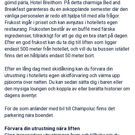
gömd pärla, Hotel Breithorn. På detta charmiga Bed and
Bad Gastein från 6.295 kr.
Breakfast garanteras du en avkopplande semester där den
Sauze dOulx från 6.145 kr.
vänliga personalen är redo att hjälpa till med alla frågor.
Arabba från 11.045 kr.
Frukost ingår i priset och kan avnjutas i hotellets egen
La Thuile från 7.045 kr.
restaurang. Frukosten består av en buffé med färska
Cervinia från 8.245 kr.
ingredienser, tillräckligt för att ge dig en bra start på dagen.
Sölden från 12.995 kr.
Efter en god frukost kan du ta dig till liften som ligger
Bad Hofgastein från 8.595 kr.
endast 500 meter från hotellet, och vill du ta bussen istället
Passo Tonale från 5.895 kr.
finns det en hållplats endast 50 meter bort.
Saalbach från 9.445 kr.
Champoluc från 5.945 kr.
Efter en lång dag med skidåkning kan du förvara din
Sestriere från 6.945 kr.
utrustning i hotellets egen skidförvaring och värma upp
Ischgl från 11.295 kr.
pjäxorna över natten. Du kan sedan sätta dig i baren eller
Wagrain från 7.095 kr.
den mysiga loungen och koppla av eller berätta historier om
Fieberbrunn från 9.645 kr.
dagens äventyr.
Val Thorens från 8.395 kr.
St. Anton från 11.245 kr.
För de som anländer med bil till
Champoluc
finns det
Zell am See från 6.295 kr.
parkering nära boendet.
Canazei från 7.195 kr.
Livigno från 5.595 kr.
Förvara din utrustning nära liften
Ponte di Legno från 7.395 kr.