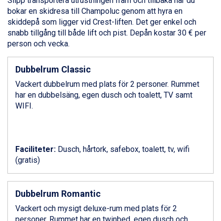
Slipp transportera utrustningen fram och tillbaka när du
Alleghe från 8.545 kr.
bokar en skidresa till Champoluc genom att hyra en
Bad Gastein från 6.295 kr.
skiddepå som ligger vid Crest-liften. Det ger enkel och
Sauze dOulx från 6.145 kr.
snabb tillgång till både lift och pist. Depån kostar 30 € per
Arabba från 11.045 kr.
person och vecka.
La Thuile från 7.045 kr.
Cervinia från 8.245 kr.
Dubbelrum Classic
Sölden från 12.995 kr.
Bad Hofgastein från 8.595 kr.
Vackert dubbelrum med plats för 2 personer. Rummet
Passo Tonale från 5.895 kr.
har en dubbelsäng, egen dusch och toalett, TV samt
Saalbach från 9.445 kr.
WIFI.
Champoluc från 5.945 kr.
Sestriere från 6.945 kr.
Ischgl från 11.295 kr.
Wagrain från 7.095 kr.
Faciliteter:
Dusch, hårtork, safebox, toalett, tv, wifi
Fieberbrunn från 9.645 kr.
(gratis)
Val Thorens från 8.395 kr.
St. Anton från 11.245 kr.
Zell am See från 6.295 kr.
Dubbelrum Romantic
Canazei från 7.195 kr.
Vackert och mysigt deluxe-rum med plats för 2
Livigno från 5.595 kr.
personer. Rummet har en twinbed, egen dusch och