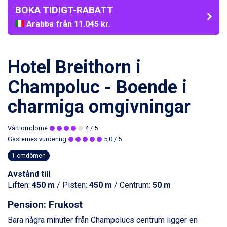
BOKA TIDIGT-RABATT
Arabba från 11.045 kr.
La Thuile från 7.045 kr.
Cervinia från 8.245 kr.
Sölden från 12.995 kr.
Hotel Breithorn i
Bad Hofgastein från 8.595 kr.
Passo Tonale från 5.895 kr.
Champoluc - Boende i
Saalbach från 9.445 kr.
charmiga omgivningar
Champoluc från 5.945 kr.
Sestriere från 6.945 kr.
Ischgl från 11.295 kr.
Vårt omdöme
4
/ 5
Wagrain från 7.095 kr.
Gästernes vurdering
5,0
/ 5
Fieberbrunn från 9.645 kr.
1 omdömen
Val Thorens från 8.395 kr.
St. Anton från 11.245 kr.
Avstånd till
Zell am See från 6.295 kr.
Liften:
450 m
/ Pisten:
450 m
/ Centrum:
50 m
Canazei från 7.195 kr.
Livigno från 5.595 kr.
Pension: Frukost
Ponte di Legno från 7.395 kr.
Bara några minuter från Champolucs centrum ligger en
Alleghe från 8.545 kr.