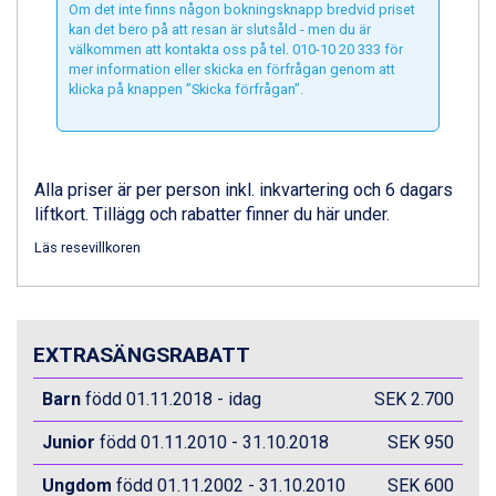
Om det inte finns någon bokningsknapp bredvid priset
Livigno från 5.595 kr.
kan det bero på att resan är slutsåld - men du är
Ponte di Legno från 7.395 kr.
välkommen att kontakta oss på tel. 010-10 20 333 för
mer information eller skicka en förfrågan genom att
Alleghe från 8.545 kr.
klicka på knappen ”Skicka förfrågan”.
Bad Gastein från 6.295 kr.
Sauze dOulx från 6.145 kr.
Arabba från 11.045 kr.
La Thuile från 7.045 kr.
Alla priser är per person inkl. inkvartering och 6 dagars
Cervinia från 8.245 kr.
liftkort. Tillägg och rabatter finner du här under.
Sölden från 12.995 kr.
Bad Hofgastein från 8.595 kr.
Läs resevillkoren
Passo Tonale från 5.895 kr.
Saalbach från 9.445 kr.
Champoluc från 5.945 kr.
Sestriere från 6.945 kr.
EXTRASÄNGSRABATT
Ischgl från 11.295 kr.
Wagrain från 7.095 kr.
Barn
född 01.11.2018 - idag
SEK 2.700
Fieberbrunn från 9.645 kr.
Val Thorens från 8.395 kr.
Junior
född 01.11.2010 - 31.10.2018
SEK 950
St. Anton från 11.245 kr.
Ungdom
född 01.11.2002 - 31.10.2010
SEK 600
Zell am See från 6.295 kr.