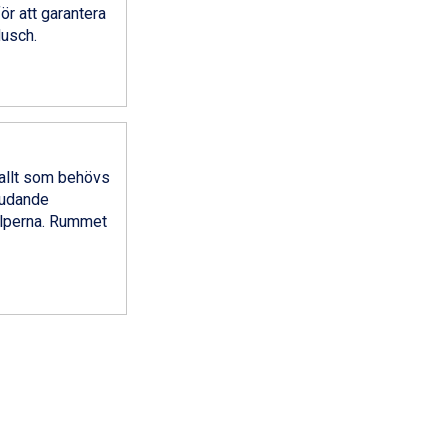
ör att garantera
dusch.
 allt som behövs
judande
 Alperna. Rummet