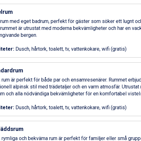
elrum
rum med eget badrum, perfekt för gäster som söker ett lugnt o
rummet är utrustat med moderna bekvämligheter och har en vack
mgivande bergen.
iteter:
Dusch, hårtork, toalett, tv, vattenkokare, wifi (gratis)
ndardrum
 rum är perfekt för både par och ensamresenärer. Rummet erbju
tionell alpinsk stil med trädetaljer och en varm atmosfär. Utrustat
m och alla nödvändiga bekvämligheter för en komfortabel vistel
iteter:
Dusch, hårtork, toalett, tv, vattenkokare, wifi (gratis)
bäddsrum
 rymliga och bekväma rum är perfekt för familjer eller små grupp