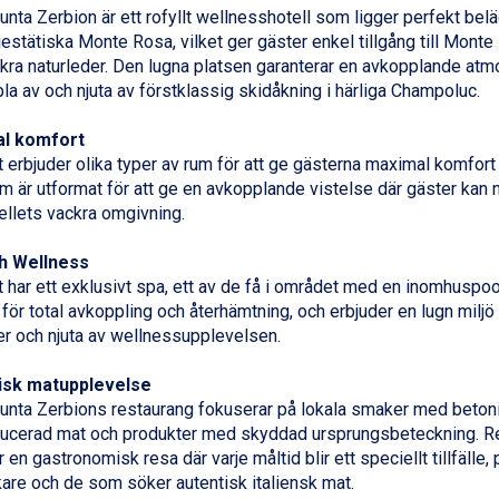
unta Zerbion är ett rofyllt wellnesshotell som ligger perfekt belä
estätiska Monte Rosa, vilket ger gäster enkel tillgång till Mont
kra naturleder. Den lugna platsen garanterar en avkopplande atmos
pla av och njuta av förstklassig skidåkning i härliga
Champoluc
.
l komfort
t erbjuder olika typer av rum för att ge gästerna maximal komfort 
um är utformat för att ge en avkopplande vistelse där gäster kan nj
ellets vackra omgivning.
h Wellness
t har ett exklusivt spa, ett av de få i området med en inomhuspoo
för total avkoppling och återhämtning, och erbjuder en lugn miljö
er och njuta av wellnessupplevelsen.
isk matupplevelse
unta Zerbions restaurang fokuserar på lokala smaker med beton
ucerad mat och produkter med skyddad ursprungsbeteckning. R
 en gastronomisk resa där varje måltid blir ett speciellt tillfälle, 
are och de som söker autentisk italiensk mat.