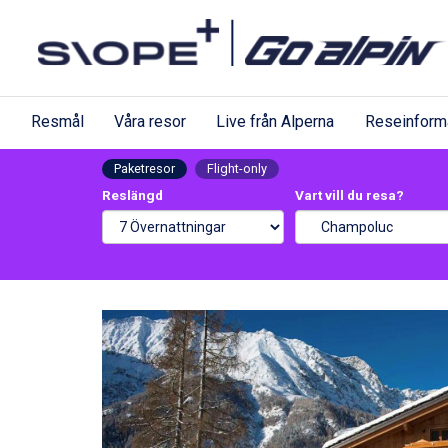
Resmål
Våra resor
Live från Alperna
Reseinform
Paketresor
Flight-only
Reslängd
Vart vill du resa?