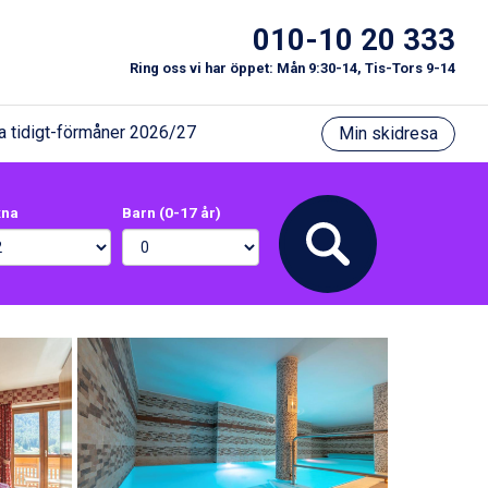
010-10 20 333
Ring oss vi har öppet: Mån 9:30-14, Tis-Tors 9-14
a tidigt-förmåner 2026/27
Min skidresa
xna
Barn (0-17 år)