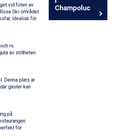
i
get vid foten av
Champoluc
e Rosa Ski-området
fär, idealisk för
och ro.
uta av stillheten
l. Denna plats är
 där gäster kan
ing på
estaurangen
perfekt för