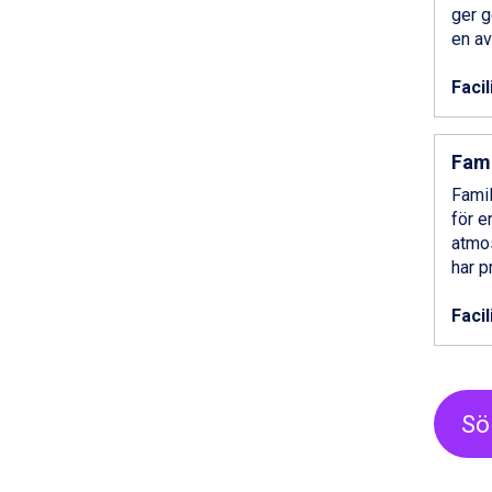
Bad Hofgastein från 8.595 kr.
ger g
Champoluc från 5.945 kr.
en av
Sestriere från 6.945 kr.
Fieberbrunn från 9.645 kr.
Facil
Ischgl från 11.295 kr.
Wagrain från 7.095 kr.
Val Thorens från 8.395 kr.
Fam
St. Anton från 11.245 kr.
Famil
Zell am See från 6.295 kr.
för e
Canazei från 7.195 kr.
atmos
Livigno från 5.595 kr.
har p
Ponte di Legno från 7.395 kr.
Sauze dOulx från 6.145 kr.
Facil
Alleghe från 8.545 kr.
Bad Gastein från 6.295 kr.
Arabba från 11.045 kr.
La Thuile från 7.045 kr.
Sö
Cervinia från 8.245 kr.
Passo Tonale från 5.895 kr.
Sölden från 12.995 kr.