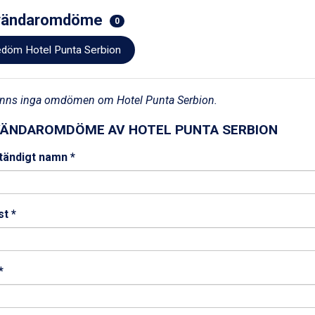
vändaromdöme
0
döm Hotel Punta Serbion
finns inga omdömen om Hotel Punta Serbion.
ÄNDAROMDÖME AV HOTEL PUNTA SERBION
ständigt namn *
t *
*