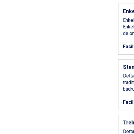
Champoluc från 5.945 kr.
Enk
Sestriere från 6.945 kr.
Fieberbrunn från 9.645 kr.
Enkel
Ischgl från 11.295 kr.
Enkel
Wagrain från 7.095 kr.
de o
Val Thorens från 8.395 kr.
St. Anton från 11.245 kr.
Facil
Zell am See från 6.295 kr.
Canazei från 7.195 kr.
Livigno från 5.595 kr.
Sta
Ponte di Legno från 7.395 kr.
Detta
Sauze dOulx från 6.145 kr.
tradi
Alleghe från 8.545 kr.
badru
Bad Gastein från 6.295 kr.
Arabba från 11.045 kr.
Facil
La Thuile från 7.045 kr.
Cervinia från 8.245 kr.
Passo Tonale från 5.895 kr.
Tre
Sölden från 12.995 kr.
Saalbach från 9.445 kr.
Detta