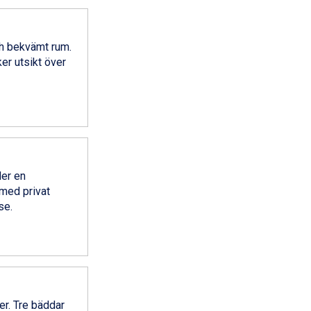
ch bekvämt rum.
er utsikt över
der en
 med privat
se.
er. Tre bäddar