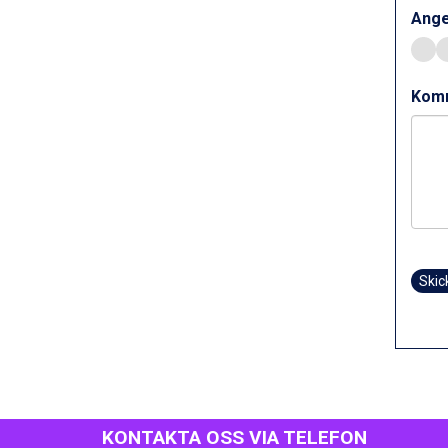
Sölden från 12.995 kr.
Ange
Saalbach från 9.445 kr.
Bad Hofgastein från 8.595 kr.
Champoluc från 5.945 kr.
Kom
Sestriere från 6.945 kr.
Fieberbrunn från 9.645 kr.
Ischgl från 11.295 kr.
Wagrain från 7.095 kr.
Val Thorens från 8.395 kr.
St. Anton från 11.245 kr.
Zell am See från 6.295 kr.
Canazei från 7.195 kr.
Livigno från 5.595 kr.
Skic
Ponte di Legno från 7.395 kr.
Sauze dOulx från 6.145 kr.
Alleghe från 8.545 kr.
Bad Gastein från 6.295 kr.
Arabba från 11.045 kr.
La Thuile från 7.045 kr.
Cervinia från 8.245 kr.
KONTAKTA OSS VIA TELEFON