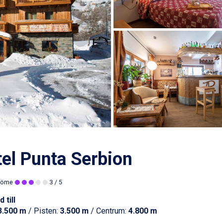
el Punta Serbion
döme
3
/ 5
 till
3.500 m
/ Pisten:
3.500 m
/ Centrum:
4.800 m