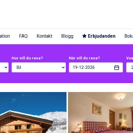
ation
FAQ
Kontakt
Blogg
Erbjudanden
Bok
Hur vill du resa?
När vill du resa?
Vu