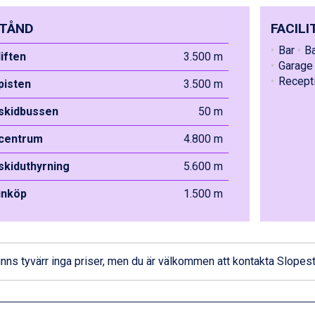
TÅND
FACILI
Bar
B
liften
3.500 m
Garage 
Recept
 pisten
3.500 m
 skidbussen
50 m
 centrum
4.800 m
 skiduthyrning
5.600 m
 inköp
1.500 m
inns tyvärr inga priser, men du är välkommen att
kontakta Slopest