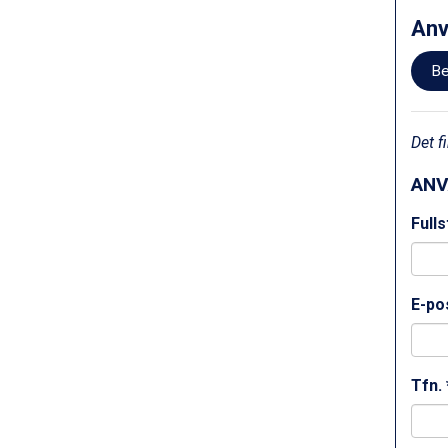
Saalbach från 9.445 kr.
An
Bad Hofgastein från 8.595 kr.
Champoluc från 5.945 kr.
Be
Sestriere från 6.945 kr.
Fieberbrunn från 9.645 kr.
Ischgl från 11.295 kr.
Det 
Wagrain från 7.095 kr.
Val Thorens från 8.395 kr.
ANV
St. Anton från 11.245 kr.
Zell am See från 6.295 kr.
Full
Canazei från 7.195 kr.
Livigno från 5.595 kr.
Ponte di Legno från 7.395 kr.
Sauze dOulx från 6.145 kr.
E-pos
Alleghe från 8.545 kr.
Bad Gastein från 6.295 kr.
Arabba från 11.045 kr.
Tfn. 
La Thuile från 7.045 kr.
Cervinia från 8.245 kr.
Passo Tonale från 5.895 kr.