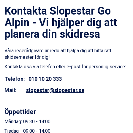
Saalbach från 9.445 kr.
Kontakta Slopestar Go
Sölden från 12.995 kr.
Passo Tonale från 5.895 kr.
Alpin - Vi hjälper dig att
Bad Hofgastein från 8.595 kr.
planera din skidresa
Champoluc från 5.945 kr.
Sestriere från 6.945 kr.
Wagrain från 7.095 kr.
Våra reserådgivare är redo att hjälpa dig att hitta rätt
Fieberbrunn från 9.645 kr.
skidsemester för dig!
Ischgl från 11.295 kr.
Val Thorens från 8.395 kr.
Kontakta oss via telefon eller e-post för personlig service:
St. Anton från 11.245 kr.
Zell am See från 6.295 kr.
Telefon: 010 10 20 333
Canazei från 7.195 kr.
Mail:
slopestar@slopestar.se
Livigno från 5.595 kr.
Ponte di Legno från 7.395 kr.
Sauze dOulx från 6.145 kr.
Alleghe från 8.545 kr.
Öppettider
Bad Gastein från 6.295 kr.
Måndag: 09:30 - 14:00
Arabba från 11.045 kr.
La Thuile från 7.045 kr.
Tisdag: 09:00 - 14:00