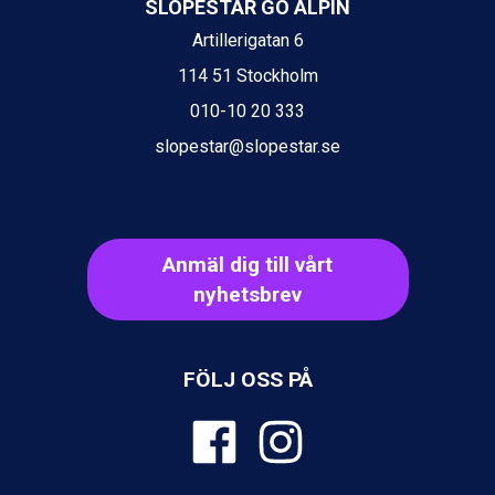
SLOPESTAR GO ALPIN
Sauze dOulx från 6.145 kr.
Alleghe från 8.545 kr.
Artillerigatan 6
Bad Gastein från 6.295 kr.
114 51 Stockholm
Arabba från 11.045 kr.
La Thuile från 7.045 kr.
010-10 20 333
Cervinia från 8.245 kr.
slopestar@slopestar.se
Saalbach från 9.445 kr.
Sölden från 12.995 kr.
Passo Tonale från 5.895 kr.
Bad Hofgastein från 8.595 kr.
Champoluc från 5.945 kr.
Anmäl dig till vårt
Sestriere från 6.945 kr.
nyhetsbrev
Wagrain från 7.095 kr.
Fieberbrunn från 9.645 kr.
Ischgl från 11.295 kr.
Val Thorens från 8.395 kr.
FÖLJ OSS PÅ
St. Anton från 11.245 kr.
Zell am See från 6.295 kr.
Canazei från 7.195 kr.
Livigno från 5.595 kr.