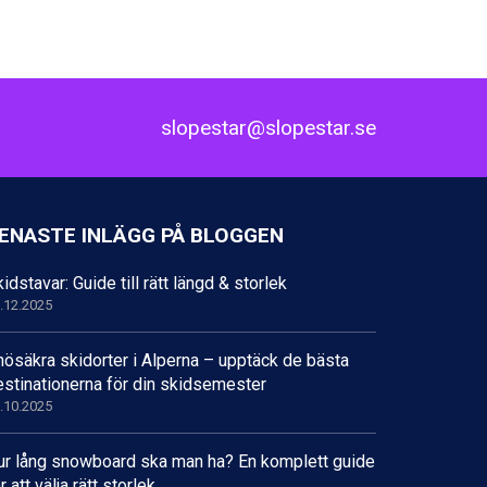
slopestar@slopestar.se
ENASTE INLÄGG PÅ BLOGGEN
idstavar: Guide till rätt längd & storlek
.12.2025
nösäkra skidorter i Alperna – upptäck de bästa
estinationerna för din skidsemester
.10.2025
ur lång snowboard ska man ha? En komplett guide
r att välja rätt storlek