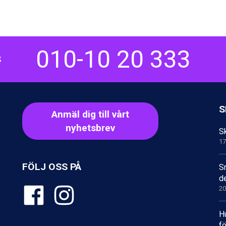
010-10 20 333
S
S
Anmäl dig till vårt
nyhetsbrev
Sk
17
FÖLJ OSS PÅ
S
d
20
H
fö